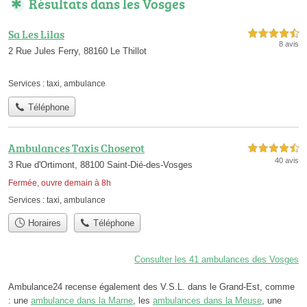
Résultats dans les Vosges
Sa Les Lilas
4,5 étoiles sur 5
8 avis
2 Rue Jules Ferry, 88160 Le Thillot
Services :
taxi
,
ambulance
Téléphone
Ambulances Taxis Choserot
4,5 étoiles sur 5
40 avis
3 Rue d'Ortimont, 88100 Saint-Dié-des-Vosges
Fermée, ouvre demain à 8h
Services :
taxi
,
ambulance
Horaires
Téléphone
Consulter les 41 ambulances des Vosges
Ambulance24 recense également des V.S.L. dans le Grand-Est, comme
: une
ambulance dans la Marne
, les
ambulances dans la Meuse
, une