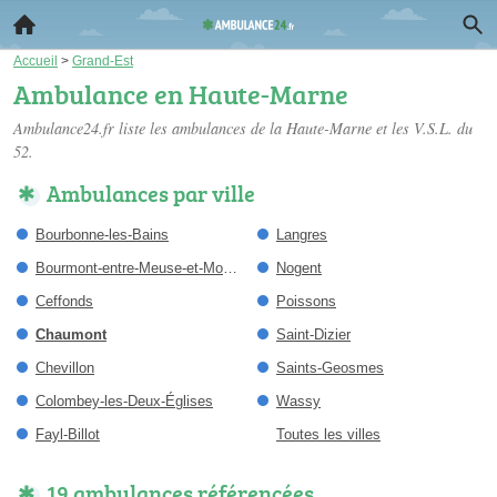
Accueil
>
Grand-Est
Ambulance en Haute-Marne
Ambulance24.fr liste les
ambulances de la Haute-Marne
et les V.S.L. du
52.
Ambulances par ville
Bourbonne-les-Bains
Langres
Bourmont-entre-Meuse-et-Mouzon
Nogent
Ceffonds
Poissons
Chaumont
Saint-Dizier
Chevillon
Saints-Geosmes
Colombey-les-Deux-Églises
Wassy
Fayl-Billot
Toutes les villes
19 ambulances référencées