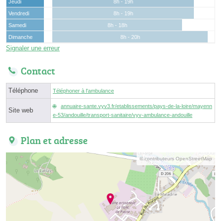
Jeudi
8h - 19h
Vendredi
8h - 19h
Samedi
8h - 18h
Dimanche
8h - 20h
Signaler une erreur
Contact
Téléphone
Téléphoner à l'ambulance
annuaire-sante.vyv3.fr/etablissements/pays-de-la-loire/mayenn
Site web
e-53/andouille/transport-sanitaire/vyv-ambulance-andouille
Plan et adresse
© contributeurs OpenStreetMap