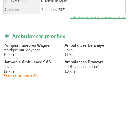
N° TVA Intra.
FR25494613060
Création
1 octobre 2021
Éditer les informations de mon ambulance
Ambulances proches
Pompes Funebres Wagner
Ambulances Delahaye
Martigné-sur-Mayenne
Laval
10 km
11 km
Harmonie Ambulance SAS
Ambulances Braneyre
Laval
Le Bourgneuf-la-Forêt
12 km
13 km
Fermée, ouvre à 8h