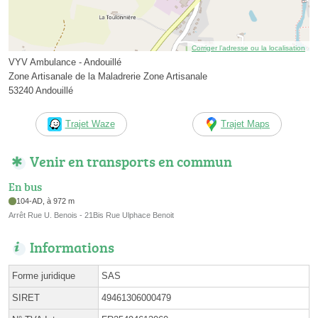
Corriger l’adresse ou la localisation
VYV Ambulance - Andouillé
Zone Artisanale de la Maladrerie Zone Artisanale
53240 Andouillé
Trajet Waze
Trajet Maps
Venir en transports en commun
En bus
104-AD, à 972 m
Arrêt Rue U. Benois - 21Bis Rue Ulphace Benoit
Informations
Forme juridique
SAS
SIRET
49461306000479