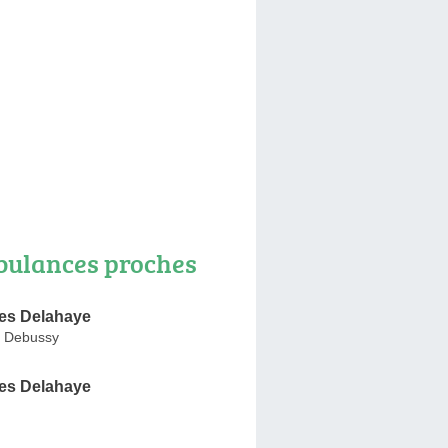
ulances proches
es Delahaye
e Debussy
es Delahaye