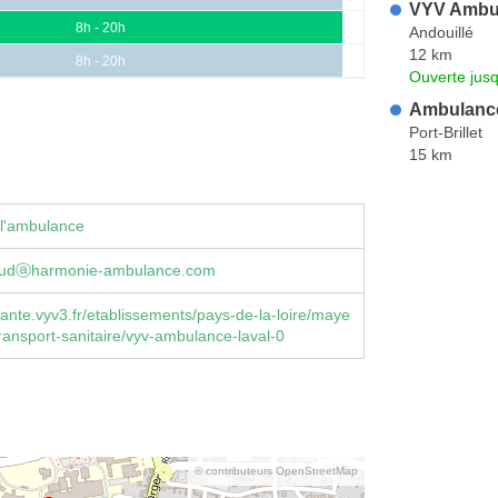
VYV Ambul
8h - 20h
Andouillé
12 km
8h - 20h
Ouverte jus
Ambulanc
Port-Brillet
15 km
 l'ambulance
audⓐharmonie-ambulance.com
ante.vyv3.fr/etablissements/pays-de-la-loire/maye
transport-sanitaire/vyv-ambulance-laval-0
© contributeurs OpenStreetMap