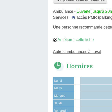
Ambulance
-
Ouverte jusqu'à 20h
Services :
accès
PMR
(parking
Une personne
recommande
cett
Améliorer cette fiche
Autres ambulances à Laval
Horaires
Lundi
Mardi
Mercredi
Jeudi
Vendredi