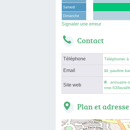
Samedi
Dimanche
Signaler une erreur
Contact
Téléphone
Téléphoner à
Email
pauline.b
annuaire-s
Site web
nne-53/laval/
Plan et adresse