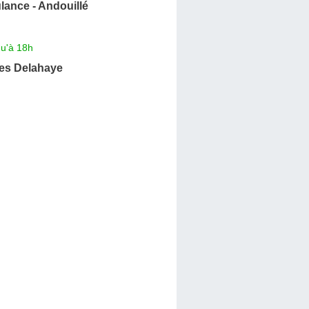
ance - Andouillé
qu'à 18h
es Delahaye