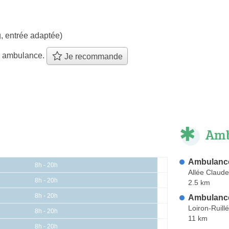
, entrée adaptée)
e ambulance.
Je recommande
Amb
Ambulanc
8h - 20h
Allée Claud
8h - 20h
2.5 km
8h - 20h
Ambulanc
Loiron-Ruillé
8h - 20h
11 km
8h - 20h