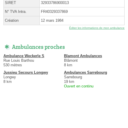
SIRET
32933786900013
N° TVA Intra.
FR40329337869
Création
12 mars 1984
Éditer les informations de mon ambulance
Ambulances proches
Ambulance Weckerle S
Blamont Ambulances
Rue Louis Barthou
Blâmont
530 mètres
8 km
Jussieu Secours Longwy
Ambulances Sarrebourg
Longwy
Sarrebourg
8 km
19 km
Ouvert en continu