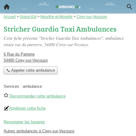
Accueil
>
Grand-Est
>
Meurthe-et-Moselle
>
Cirey-sur-Vezouze
Stricher Guardia Taxi Ambulances
Cette fiche présente "Stricher Guardia Taxi Ambulances", ambulance
située
rue du parterre
, 54480 Cirey-sur-Vezouze.
6 Rue du Parterre
54480 Cirey-sur-Vezouze
📞 Appeler cette ambulance
Services :
ambulance
Recommander cette ambulance
Améliorer cette fiche
Renseigner les horaires
Autres ambulances à Cirey-sur-Vezouze