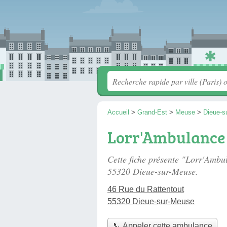
Accueil
>
Grand-Est
>
Meuse
>
Dieue-s
Lorr'Ambulance
Cette fiche présente "Lorr'Amb
55320 Dieue-sur-Meuse.
46 Rue du Rattentout
55320 Dieue-sur-Meuse
📞 Appeler cette ambulance