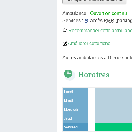
Ambulance
-
Ouvert en continu
Services :
accès
PMR
(parking
Recommander cette ambulan
Améliorer cette fiche
Autres ambulances à Dieue-sur
Horaires
Lundi
Mardi
Mercredi
Jeudi
Vendredi