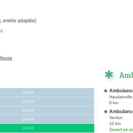
, entrée adaptée)
ce
-Meuse
Amb
Ambulances
24h/24
Haudainville
24h/24
8 km
24h/24
Ambulanc
Verdun
24h/24
10 km
24h/24
Ouvert en co