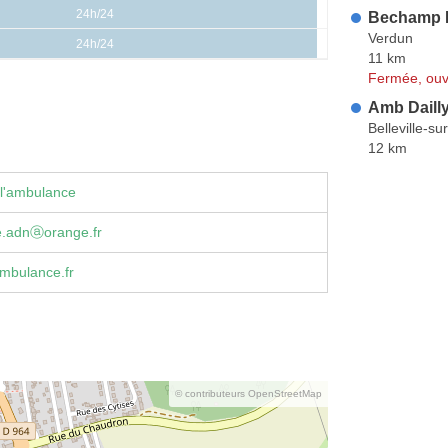
24h/24
Bechamp L
Verdun
24h/24
11 km
Fermée, ouv
Amb Dailly
Belleville-s
12 km
 l'ambulance
.adnⓐorange.fr
mbulance.fr
© contributeurs OpenStreetMap