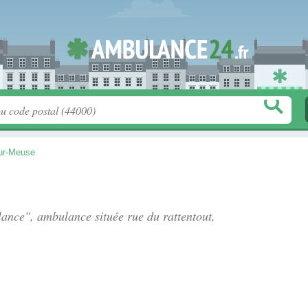
ur-Meuse
ulance", ambulance située
rue du rattentout
,