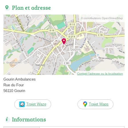
Plan et adresse
© contributeurs OpenStreetMap
Corriger l’adresse ou la localisation
Gourin Ambulances
Rue du Four
56110 Gourin
Trajet Waze
Trajet Maps
Informations