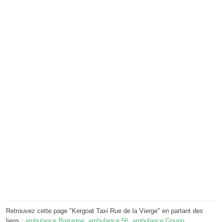
Retrouvez cette page "Kergoat Taxi Rue de la Vierge" en partant des
liens :
ambulance Bretagne
,
ambulance 56
,
ambulance Gourin
.