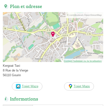
Plan et adresse
© contributeurs OpenStreetMap
Corriger l’adresse ou la localisation
Kergoat Taxi
8 Rue de la Vierge
56110 Gourin
Trajet Waze
Trajet Maps
Informations