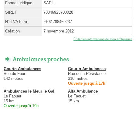
Forme juridique
SARL
SIRET
78846923700028
N° TVA Intra.
FR61788469237
Création
7 novembre 2012
Éditer les informations de mon ambulance
Ambulances proches
Gourin Ambulances
Gourin Ambulances
Rue du Four
Rue de la Résistance
142 mètres
310 mètres
Ouverte jusqu'à 17h
Ambulances le Meur le Gal
Alfa Ambulance
Le Faouët
Le Faouët
15 km
15 km
Ouverte jusqu'à 19h