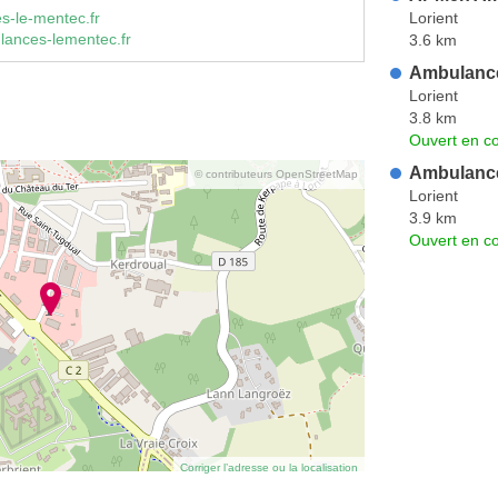
Lorient
s-le-mentec.fr
ances-lementec.fr
3.6 km
Ambulance
Lorient
3.8 km
Ouvert en co
Ambulanc
© contributeurs OpenStreetMap
Lorient
3.9 km
Ouvert en co
Corriger l’adresse ou la localisation