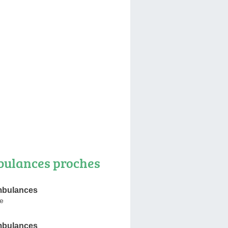
ulances proches
mbulances
e
mbulances