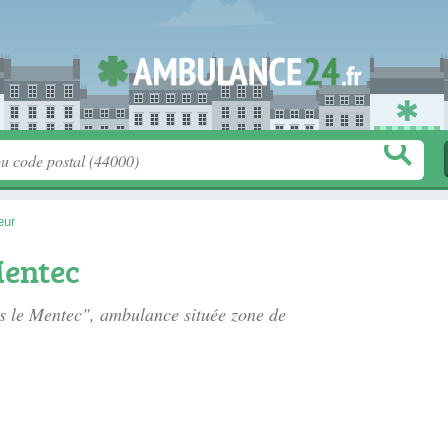
eur
Mentec
es le Mentec", ambulance située
zone de