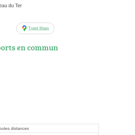
eau du Ter
Trajet Maps
ports en commun
outes distances