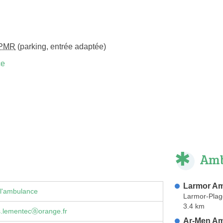
PMR
(parking, entrée adaptée)
ce
Amb
Larmor A
 l'ambulance
Larmor-Plag
3.4 km
.lementecⓐorange.fr
Ar-Men A