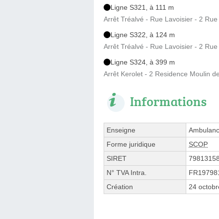
Ligne S321, à 111 m
Arrêt Tréalvé - Rue Lavoisier - 2 Ru
Ligne S322, à 124 m
Arrêt Tréalvé - Rue Lavoisier - 2 Ru
Ligne S324, à 399 m
Arrêt Kerolet - 2 Residence Moulin de
Informations
Enseigne
Ambulanc
Forme juridique
SCOP
SIRET
7981315
N° TVA Intra.
FR19798
Création
24 octob