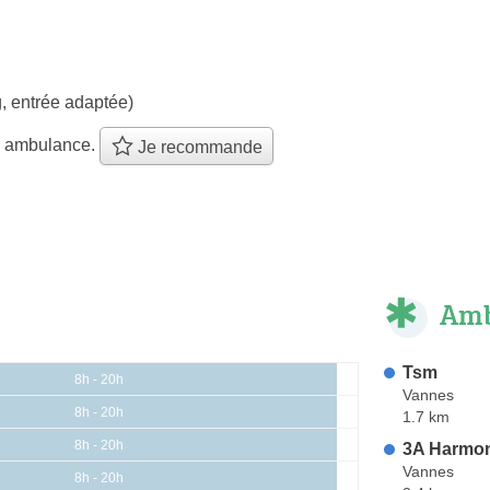
, entrée adaptée)
e ambulance.
Je recommande
Amb
Tsm
8h - 20h
Vannes
8h - 20h
1.7 km
8h - 20h
3A Harmo
Vannes
8h - 20h