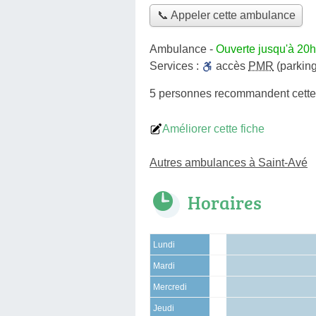
📞 Appeler cette ambulance
Ambulance
-
Ouverte jusqu'à 20h
Services :
accès
PMR
(parking
5 personnes
recommandent
cett
Améliorer cette fiche
Autres ambulances à Saint-Avé
Horaires
Lundi
Mardi
Mercredi
Jeudi