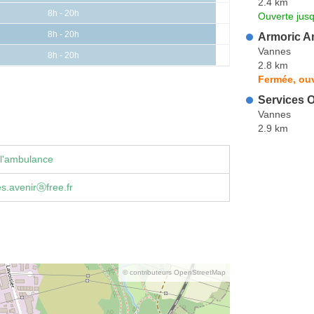
2.4 km
8h - 20h
Ouverte jus
8h - 20h
Armoric A
Vannes
8h - 20h
2.8 km
Fermée, ouv
Services 
Vannes
2.9 km
 l'ambulance
s.avenirⓐfree.fr
© contributeurs OpenStreetMap