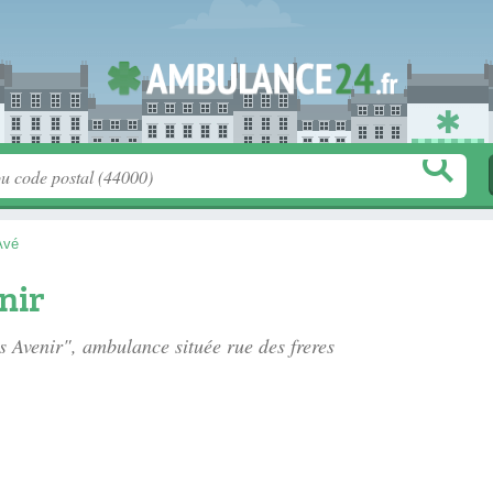
Avé
nir
es Avenir", ambulance située
rue des freres