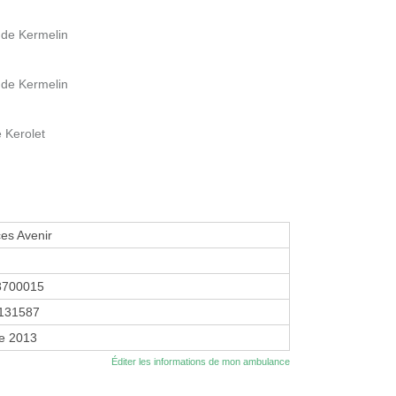
e de Kermelin
e de Kermelin
 Kerolet
es Avenir
8700015
131587
re 2013
Éditer les informations de mon ambulance