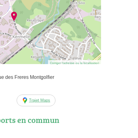
Corriger l’adresse ou la localisation
e des Freres Montgolfier
Trajet Maps
ports en commun