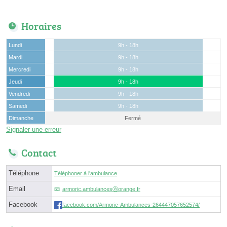
Horaires
Lundi
9h - 18h
Mardi
9h - 18h
Mercredi
9h - 18h
Jeudi
9h - 18h
Vendredi
9h - 18h
Samedi
9h - 18h
Dimanche
Fermé
Signaler une erreur
Contact
Téléphone
Téléphoner à l'ambulance
Email
armoric.ambulancesⓐorange.fr
Facebook
facebook.com/Armoric-Ambulances-264447057652574/