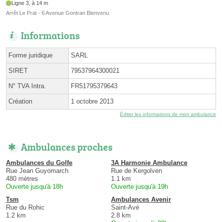
Ligne 3, à 14 m
Arrêt Le Prat - 6 Avenue Gontran Bienvenu
Informations
Forme juridique
SARL
SIRET
79537964300021
N° TVA Intra.
FR51795379643
Création
1 octobre 2013
Éditer les informations de mon ambulance
Ambulances proches
Ambulances du Golfe
3A Harmonie Ambulance
Rue Jean Guyomarch
Rue de Kergolven
480 mètres
1.1 km
Ouverte jusqu'à 18h
Ouverte jusqu'à 19h
Tsm
Ambulances Avenir
Rue du Rohic
Saint-Avé
1.2 km
2.8 km