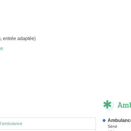
, entrée adaptée)
ce
Amb
Ambulance
 l'ambulance
Séné