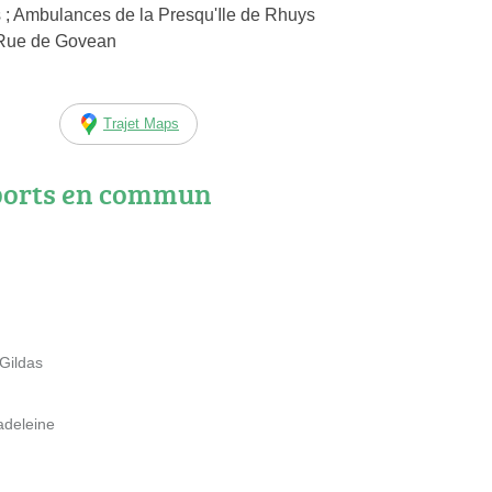
; Ambulances de la Presqu'Ile de Rhuys
0 Rue de Govean
Trajet Maps
ports en commun
Gildas
adeleine