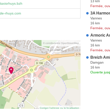
13 km
taxisrhuys.bzh
Fermée, ouv
3A Harmo
-de-rhuys.com
Vannes
16 km
Fermée, ouv
Armoric A
Vannes
© contributeurs OpenStreetMap
16 km
Fermée, ouv
Breizh Am
Damgan
16 km
Ouverte jus
Corriger l’adresse ou la localisation