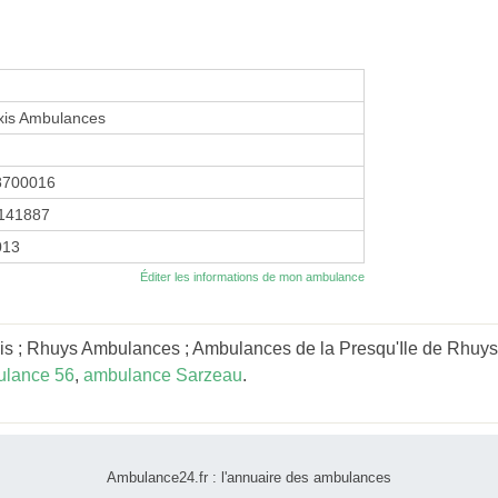
xis Ambulances
8700016
141887
2013
Éditer les informations de mon ambulance
is ; Rhuys Ambulances ; Ambulances de la Presqu'Ile de Rhuy
lance 56
,
ambulance Sarzeau
.
Ambulance24.fr : l'annuaire des ambulances