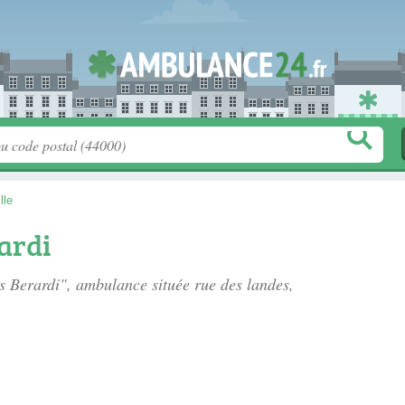
lle
ardi
es Berardi", ambulance située
rue des landes
,