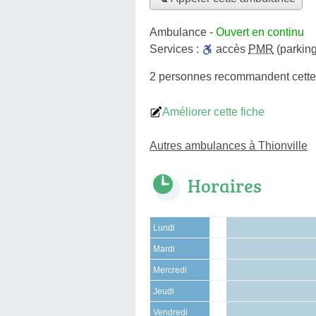
Ambulance
-
Ouvert en continu
Services :
accès
PMR
(parking
2 personnes
recommandent
cett
Améliorer cette fiche
Autres ambulances à Thionville
Horaires
Lundi
Mardi
Mercredi
Jeudi
Vendredi