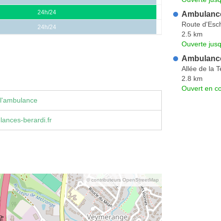
24h/24
Ambulance
Route d'Esch
24h/24
2.5 km
Ouverte jus
Ambulance
Allée de la 
2.8 km
Ouvert en co
 l'ambulance
ances-berardi.fr
© contributeurs OpenStreetMap