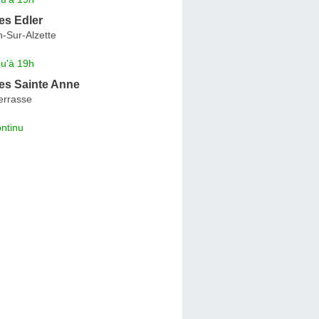
s Edler
-Sur-Alzette
qu'à 19h
s Sainte Anne
Terrasse
ntinu