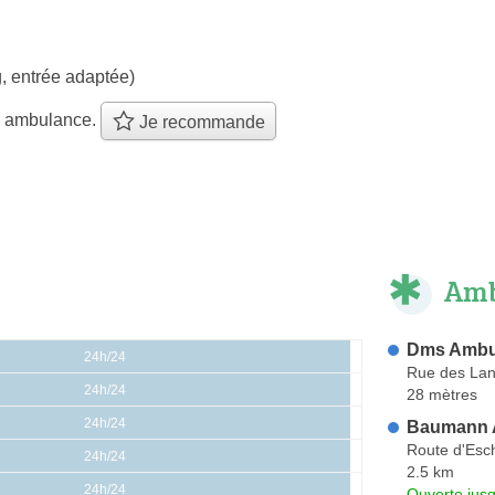
, entrée adaptée)
e ambulance.
Je recommande
Amb
Dms Ambul
24h/24
Rue des La
24h/24
28 mètres
24h/24
Baumann 
Route d'Esch
24h/24
2.5 km
24h/24
Ouverte jus