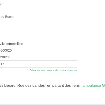
tin
 du Buchel
vile immobilière
8600020
938286
017
Éditer les informations de mon ambulance
s Berardi Rue des Landes" en partant des liens :
ambulance G