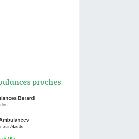
ulances proches
ances Berardi
ndes
Ambulances
 Sur Alzette
qu'à 19h