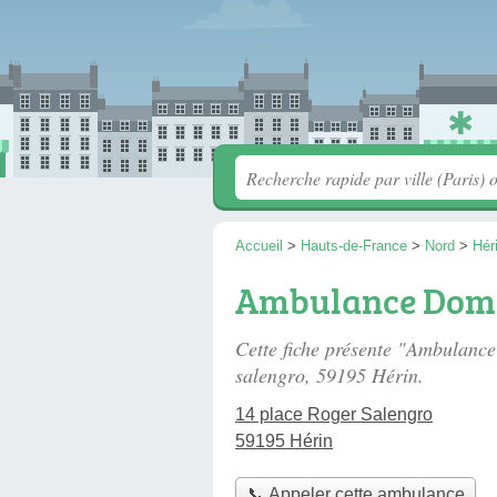
Accueil
>
Hauts-de-France
>
Nord
>
Hér
Ambulance Dom
Cette fiche présente "Ambulanc
salengro
, 59195 Hérin.
14 place Roger Salengro
59195 Hérin
📞 Appeler cette ambulance