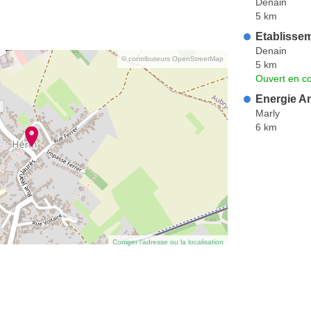
Denain
5 km
Etablissem
Denain
© contributeurs OpenStreetMap
5 km
Ouvert en co
Energie A
Marly
6 km
Corriger l’adresse ou la localisation