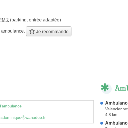
PMR
(parking, entrée adaptée)
e ambulance.
Je recommande
Amb
Ambulance
 l'ambulance
Valencienne
4.8 km
esdominiqueⓐwanadoo.fr
Ambulance