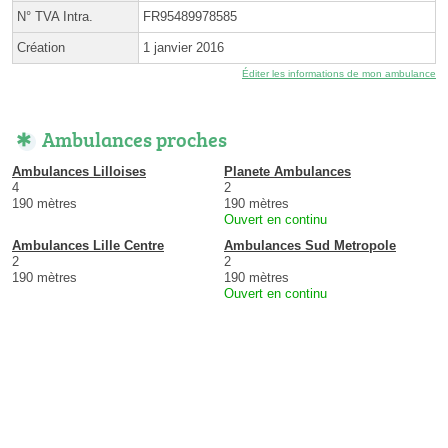
N° TVA Intra.
FR95489978585
Création
1 janvier 2016
Éditer les informations de mon ambulance
Ambulances proches
Ambulances Lilloises
Planete Ambulances
4
2
190 mètres
190 mètres
Ouvert en continu
Ambulances Lille Centre
Ambulances Sud Metropole
2
2
190 mètres
190 mètres
Ouvert en continu