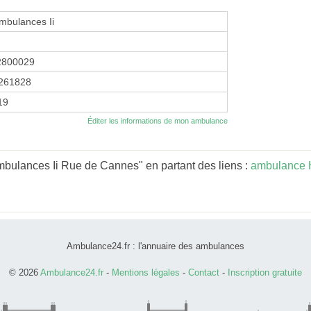
mbulances Ii
2800029
261828
19
Éditer les informations de mon ambulance
bulances Ii Rue de Cannes" en partant des liens :
ambulance 
Ambulance24.fr : l'annuaire des ambulances
© 2026
Ambulance24.fr
-
Mentions légales
-
Contact
-
Inscription gratuite