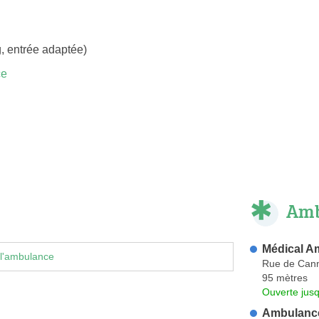
, entrée adaptée)
ce
Amb
Médical A
 l'ambulance
Rue de Can
95 mètres
Ouverte jus
Ambulance