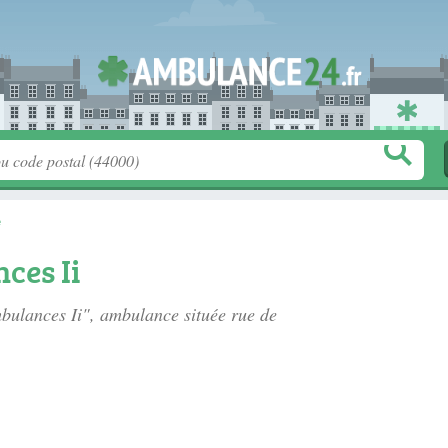
e
ces Ii
mbulances Ii", ambulance située
rue de