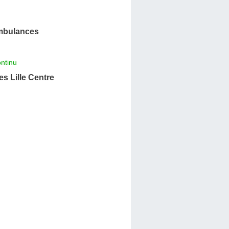
mbulances
ntinu
s Lille Centre