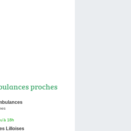
ulances proches
mbulances
nes
qu'à 18h
s Lilloises