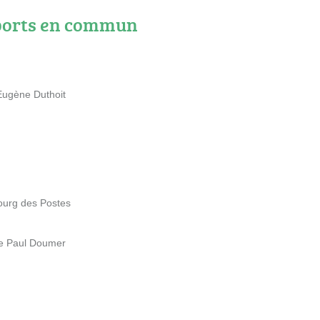
ports en commun
Eugène Duthoit
ourg des Postes
ue Paul Doumer