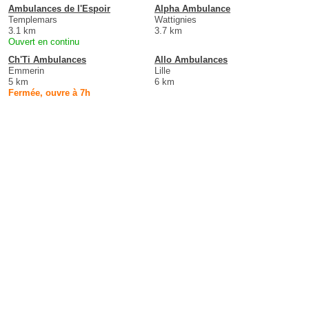
Ambulances de l'Espoir
Alpha Ambulance
Templemars
Wattignies
3.1 km
3.7 km
Ouvert en continu
Ch'Ti Ambulances
Allo Ambulances
Emmerin
Lille
5 km
6 km
Fermée, ouvre à 7h