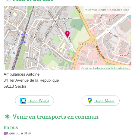
© contributeurs OpenStreetMap
Corriger l’adresse ou la localisation
Ambulances Antoine
34 Ter Avenue de la République
59113 Seclin
Trajet Waze
Trajet Maps
Venir en transports en commun
En bus
Ligne 55, à 31 m