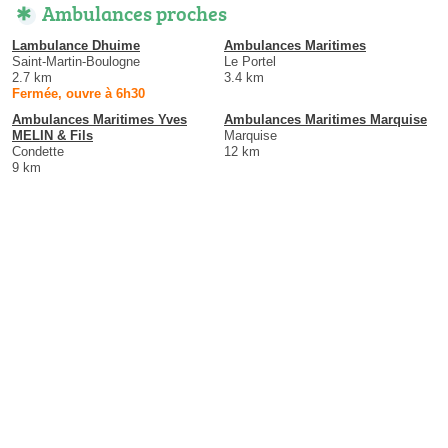
Ambulances proches
Lambulance Dhuime
Ambulances Maritimes
Saint-Martin-Boulogne
Le Portel
2.7 km
3.4 km
Fermée, ouvre à 6h30
Ambulances Maritimes Yves
Ambulances Maritimes Marquise
MELIN & Fils
Marquise
Condette
12 km
9 km