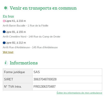
Venir en transports en commun
En bus
Ligne K1, à 216 m
Arrêt Baron Bucaille - 1 Rue de la Flotille
Ligne B1, à 155 m
Arrêt Cimetière Nord - 148 Rue du Camp de Droite
Ligne B2, à 212 m
Arrêt Rue d'Ambleteuse - 145 Rue d'Ambleteuse
Voir tout
Informations
Forme juridique
SAS
SIRET
30637048700028
N° TVA Intra.
FR01306370487
Éditer les informations de mon ambulance