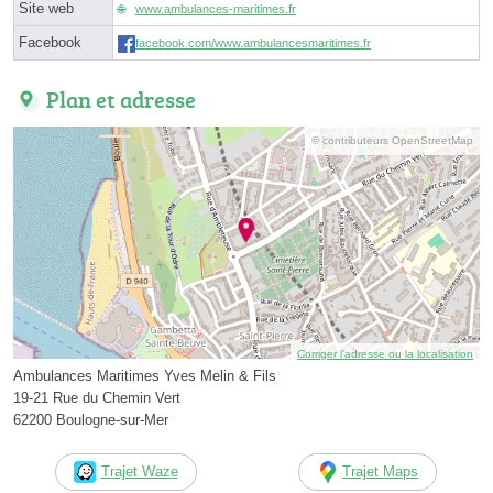
Site web
www.ambulances-maritimes.fr
Facebook
facebook.com/www.ambulancesmaritimes.fr
Plan et adresse
© contributeurs OpenStreetMap
Corriger l’adresse ou la localisation
Ambulances Maritimes Yves Melin & Fils
19-21 Rue du Chemin Vert
62200 Boulogne-sur-Mer
Trajet Waze
Trajet Maps