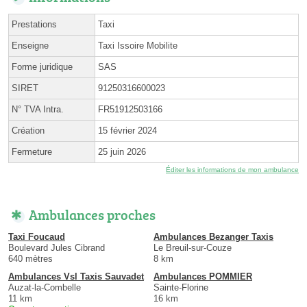
Prestations
Taxi
Enseigne
Taxi Issoire Mobilite
Forme juridique
SAS
SIRET
91250316600023
N° TVA Intra.
FR51912503166
Création
15 février 2024
Fermeture
25 juin 2026
Éditer les informations de mon ambulance
Ambulances proches
Taxi Foucaud
Ambulances Bezanger Taxis
Boulevard Jules Cibrand
Le Breuil-sur-Couze
640 mètres
8 km
Ambulances Vsl Taxis Sauvadet
Ambulances POMMIER
Auzat-la-Combelle
Sainte-Florine
11 km
16 km