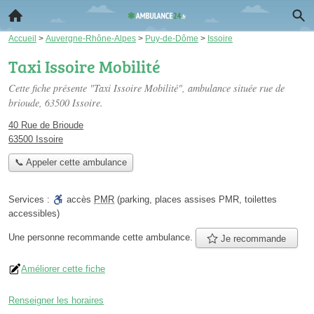
Accueil
>
Auvergne-Rhône-Alpes
>
Puy-de-Dôme
>
Issoire
Taxi Issoire Mobilité
Cette fiche présente "Taxi Issoire Mobilité", ambulance située
rue de
brioude
, 63500 Issoire.
40 Rue de Brioude
63500 Issoire
📞 Appeler cette ambulance
Services :
accès
PMR
(parking, places assises PMR, toilettes
accessibles)
Une personne
recommande
cette ambulance.
Je recommande
Améliorer cette fiche
Renseigner les horaires