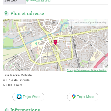
Site web
www.taxiissoire.fr
Plan et adresse
© contributeurs OpenStreetMap
Corriger l’adresse ou la localisation
Taxi Issoire Mobilité
40 Rue de Brioude
63500 Issoire
Trajet Waze
Trajet Maps
Informations