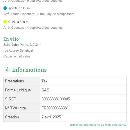
Arrêt Couettes - 9 boulevard des couettes
Ligne 6, à 115 m
Arrêt Stade Blanchard - 8 rue Guy de Maupassant
L0107, à 329 m
Arrêt Couettes - 4 boulevard des couettes
En vélo
Saint-John-Perse, à 912 m
rue Audrey Benghozi
Capacité : 20 vélos
Informations
Prestations
Taxi
Forme juridique
SAS
SIRET
50065338100045
N° TVA Intra.
FR30500653381
Création
7 avril 2025
Éditer les informations de mon ambulance