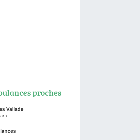
ulances proches
s Vallade
éarn
lances