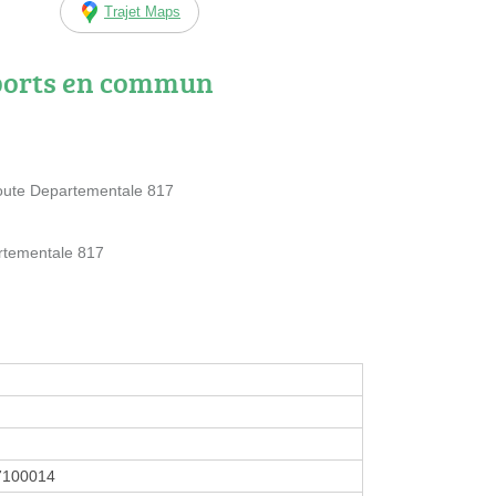
Trajet Maps
ports en commun
ute Departementale 817
rtementale 817
7100014