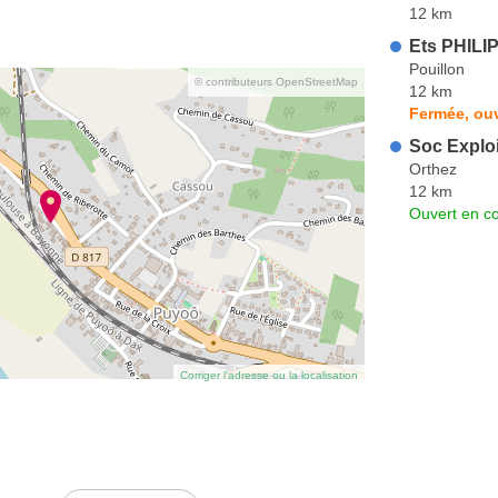
12 km
Ets PHILIP
Pouillon
© contributeurs OpenStreetMap
12 km
Fermée, ou
Soc Explo
Orthez
12 km
Ouvert en co
Corriger l’adresse ou la localisation