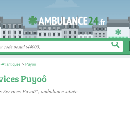
-Atlantiques
>
Puyoô
vices Puyoô
es Services Puyoô", ambulance située