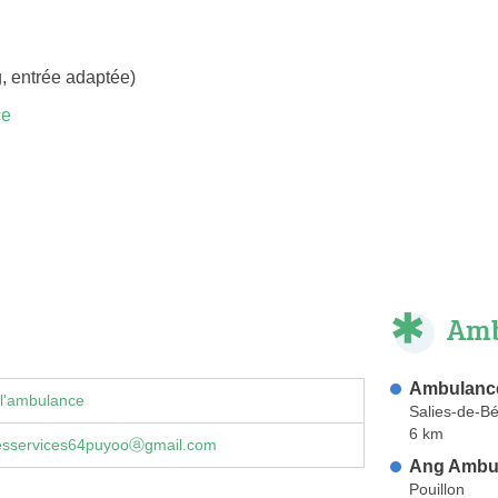
, entrée adaptée)
ce
Amb
Ambulance
 l'ambulance
Salies-de-B
6 km
sservices64puyooⓐgmail.com
Ang Ambu
Pouillon