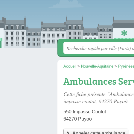
Accueil
>
Nouvelle-Aquitaine
>
Pyrénées
Ambulances Ser
Cette fiche présente "Ambulanc
impasse coutot
, 64270 Puyoô.
550 Impasse Coutot
64270 Puyoô
📞 Appeler cette ambulance