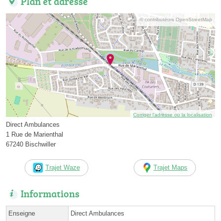
Plan et adresse
© contributeurs OpenStreetMap
Corriger l’adresse ou la localisation
Direct Ambulances
1 Rue de Marienthal
67240 Bischwiller
Trajet Waze
Trajet Maps
Informations
Enseigne
Direct Ambulances