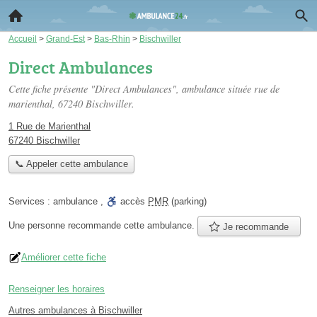
Accueil
>
Grand-Est
>
Bas-Rhin
>
Bischwiller
Direct Ambulances
Cette fiche présente "Direct Ambulances", ambulance située
rue de
marienthal
, 67240 Bischwiller.
1 Rue de Marienthal
67240 Bischwiller
📞 Appeler cette ambulance
Services :
ambulance
,
accès
PMR
(parking)
Une personne
recommande
cette ambulance.
Je recommande
Améliorer cette fiche
Renseigner les horaires
Autres ambulances à Bischwiller