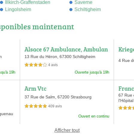
Illkirch-Graffenstaden
Saverne
Lingolsheim
Schiltigheim
sponibles maintenant
Alsace 67 Ambulance, Ambulan
Krieg
ces Alsaciennes, Stella Ambula
m
13 Rue du Héron,
67300 Schiltigheim
4 Rue d
nce
4 avis
4,0 étoiles sur 5
squ'à 19h
Ouverte jusqu'à 19h
Arm Vtc
Franc
Ambu
67 Rue 
37 Rue de Salm,
67200 Strasbourg
l'Hôpita
409 avis
5,0 étoiles sur 5
5,0 étoiles 
guenau
Ouvert en continu
Afficher tout