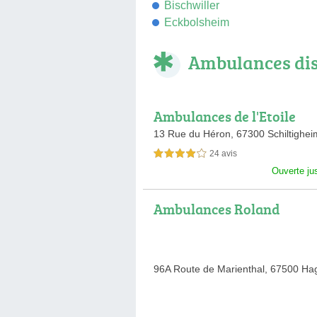
Bischwiller
Eckbolsheim
Ambulances di
Ambulances de l'Etoile
13 Rue du Héron,
67300 Schiltighei
24 avis
4,0 étoiles sur 5
Ouverte ju
Ambulances Roland
96A Route de Marienthal,
67500 Ha