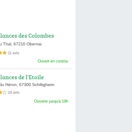
ances des Colombes
u Thal,
67210 Obernai
11 avis
sur 5
Ouvert en continu
ances de l'Etoile
du Héron,
67300 Schiltigheim
24 avis
sur 5
Ouverte jusqu'à 19h