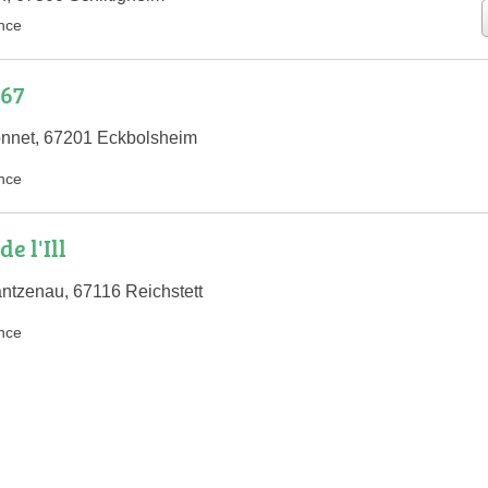
nce
67
nnet, 67201 Eckbolsheim
nce
e l'Ill
ntzenau, 67116 Reichstett
nce