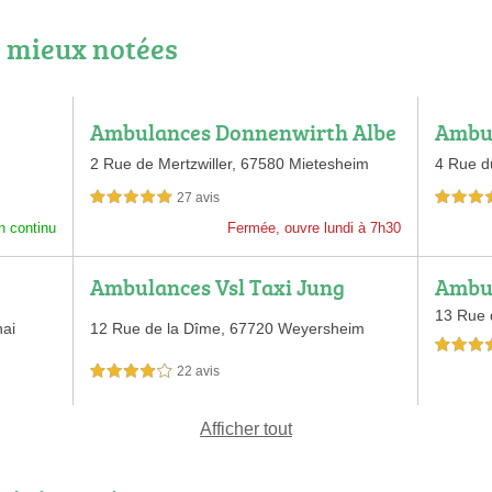
 mieux notées
Ambulances Donnenwirth Albe
Ambul
rt
2 Rue de Mertzwiller,
67580 Mietesheim
4 Rue d
27 avis
5,0 étoiles sur 5
5,0 étoiles 
n continu
Fermée, ouvre lundi à 7h30
Ambulances Vsl Taxi Jung
Ambul
13 Rue 
ai
12 Rue de la Dîme,
67720 Weyersheim
4,0 étoiles 
22 avis
4,0 étoiles sur 5
Afficher tout