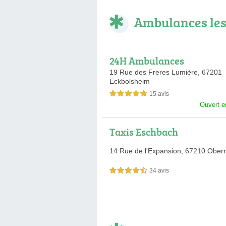
Ambulances les
24H Ambulances
19 Rue des Freres Lumière,
67201
Eckbolsheim
15 avis
5,0 étoiles sur 5
Ouvert e
Taxis Eschbach
14 Rue de l'Expansion,
67210 Obern
34 avis
4,5 étoiles sur 5