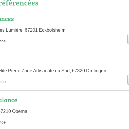
référencées
ances
res Lumière, 67201 Eckbolsheim
nce
tite Pierre Zone Artisanale du Sud, 67320 Drulingen
nce
ulance
67210 Obernai
nce