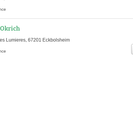
nce
Okrich
res Lumieres, 67201 Eckbolsheim
nce