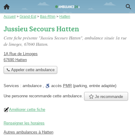
Accueil
>
Grand-Est
>
Bas-Rhin
>
Hatten
Jussieu Secours Hatten
Cette fiche présente "Jussieu Secours Hatten", ambulance située
1a rue
de limoges
, 67690 Hatten.
1A Rue de Limoges
67690 Hatten
📞 Appeler cette ambulance
Services :
ambulance
,
accès
PMR
(parking, entrée adaptée)
Une personne
recommande
cette ambulance.
Je recommande
Améliorer cette fiche
Renseigner les horaires
Autres ambulances à Hatten