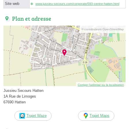
Site web
www.jussieu-secours.com/corporate/593-centre-hatten.html
Plan et adresse
© contributeurs OpenStreetMap
Corriger l’adresse ou la localisation
Jussieu Secours Hatten
1A Rue de Limoges
67690 Hatten
Trajet Waze
Trajet Maps