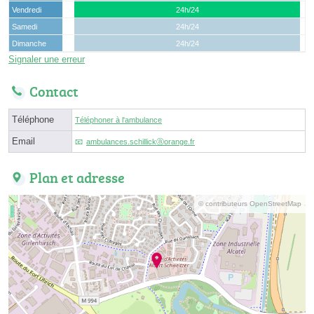
Vendredi
24h/24
Samedi
24h/24
Dimanche
24h/24
Signaler une erreur
Contact
Téléphone
Téléphoner à l'ambulance
Email
ambulances.schillickⓐorange.fr
Plan et adresse
© contributeurs OpenStreetMap