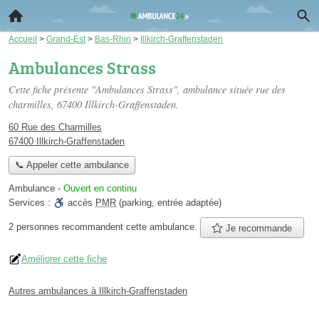
Accueil
>
Grand-Est
>
Bas-Rhin
>
Illkirch-Graffenstaden
Ambulances Strass
Cette fiche présente "Ambulances Strass", ambulance située
rue des
charmilles
, 67400 Illkirch-Graffenstaden.
60 Rue des Charmilles
67400 Illkirch-Graffenstaden
📞 Appeler cette ambulance
Ambulance
-
Ouvert en continu
Services :
accès
PMR
(parking, entrée adaptée)
2 personnes
recommandent
cette ambulance.
Je recommande
Améliorer cette fiche
Autres ambulances à Illkirch-Graffenstaden