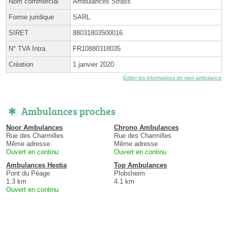
Nom commercial
Ambulances Strass
Forme juridique
SARL
SIRET
88031803500016
N° TVA Intra.
FR10880318035
Création
1 janvier 2020
Éditer les informations de mon ambulance
Ambulances proches
Noor Ambulances
Chrono Ambulances
Rue des Charmilles
Rue des Charmilles
Même adresse
Même adresse
Ouvert en continu
Ouvert en continu
Ambulances Hestia
Top Ambulances
Pont du Péage
Plobsheim
1.3 km
4.1 km
Ouvert en continu