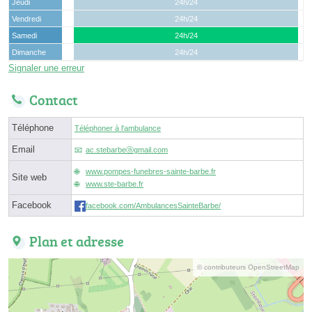
Jeudi
24h/24
Vendredi
24h/24
Samedi
24h/24
Dimanche
24h/24
Signaler une erreur
Contact
Téléphone
Téléphoner à l'ambulance
Email
ac.stebarbeⓐgmail.com
www.pompes-funebres-sainte-barbe.fr
Site web
www.ste-barbe.fr
Facebook
facebook.com/AmbulancesSainteBarbe/
Plan et adresse
© contributeurs OpenStreetMap