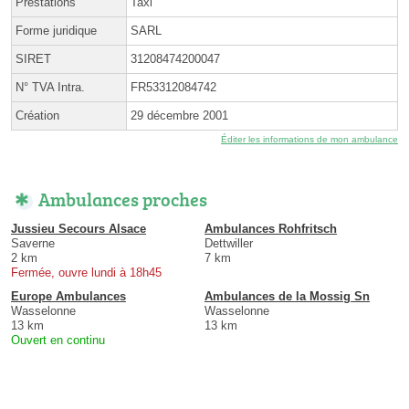
Prestations
Taxi
Forme juridique
SARL
SIRET
31208474200047
N° TVA Intra.
FR53312084742
Création
29 décembre 2001
Éditer les informations de mon ambulance
Ambulances proches
Jussieu Secours Alsace
Ambulances Rohfritsch
Saverne
Dettwiller
2 km
7 km
Fermée, ouvre lundi à 18h45
Europe Ambulances
Ambulances de la Mossig Sn
Wasselonne
Wasselonne
13 km
13 km
Ouvert en continu