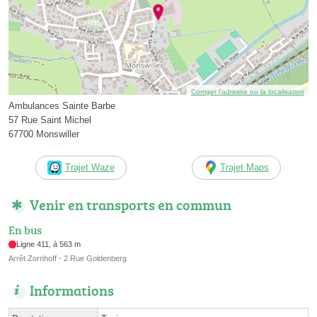
Corriger l’adresse ou la localisation
Ambulances Sainte Barbe
57 Rue Saint Michel
67700 Monswiller
Trajet Waze
Trajet Maps
Venir en transports en commun
En bus
Ligne 411, à 563 m
Arrêt Zornhoff - 2 Rue Goldenberg
Informations