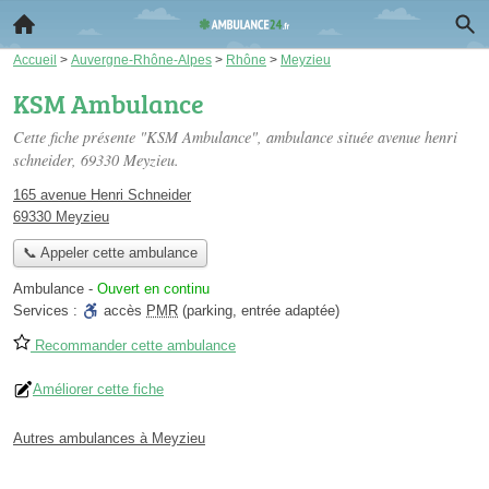
Accueil
>
Auvergne-Rhône-Alpes
>
Rhône
>
Meyzieu
KSM Ambulance
Cette fiche présente "KSM Ambulance", ambulance située
avenue henri
schneider
, 69330 Meyzieu.
165 avenue Henri Schneider
69330 Meyzieu
📞 Appeler cette ambulance
Ambulance
-
Ouvert en continu
Services :
accès
PMR
(parking, entrée adaptée)
Recommander cette ambulance
Améliorer cette fiche
Autres ambulances à Meyzieu