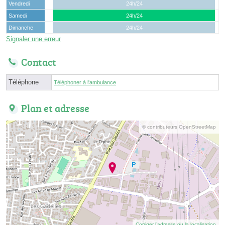
Vendredi
24h/24
Samedi
24h/24
Dimanche
24h/24
Signaler une erreur
Contact
Téléphone
Téléphoner à l'ambulance
Plan et adresse
© contributeurs OpenStreetMap
Corriger l’adresse ou la localisation