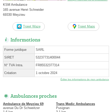
KSM Ambulance
165 avenue Henri Schneider
69330 Meyzieu
Trajet Waze
Trajet Maps
Informations
Forme juridique
SARL
SIRET
53237731400044
N° TVA Intra.
FR85532377314
Création
1 octobre 2024
Éditer les informations de mon ambulance
Ambulances proches
Ambulance de Meyzieu 69
Trans Medic Ambulances
avenue Du Dr Schweitzer
Pusignan
1.6 km
3.1 km