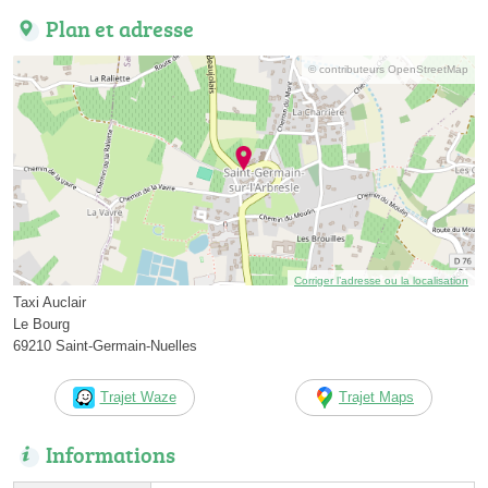
Plan et adresse
© contributeurs OpenStreetMap
Corriger l’adresse ou la localisation
Taxi Auclair
Le Bourg
69210 Saint-Germain-Nuelles
Trajet Waze
Trajet Maps
Informations