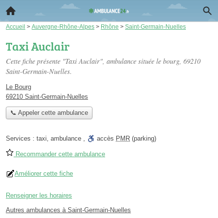
Accueil
>
Auvergne-Rhône-Alpes
>
Rhône
>
Saint-Germain-Nuelles
Taxi Auclair
Cette fiche présente "Taxi Auclair", ambulance située
le bourg
, 69210
Saint-Germain-Nuelles.
Le Bourg
69210 Saint-Germain-Nuelles
📞 Appeler cette ambulance
Services :
taxi
,
ambulance
,
accès
PMR
(parking)
Recommander cette ambulance
Améliorer cette fiche
Renseigner les horaires
Autres ambulances à Saint-Germain-Nuelles