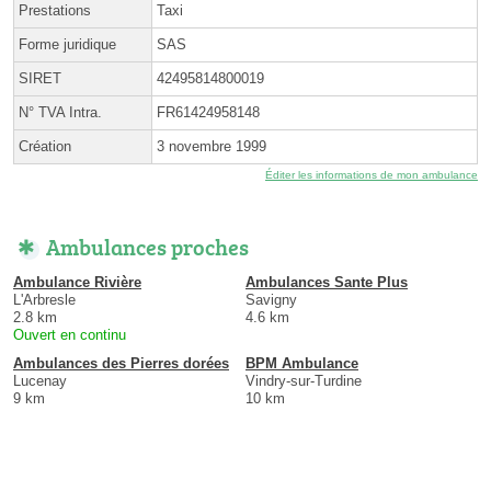
Prestations
Taxi
Forme juridique
SAS
SIRET
42495814800019
N° TVA Intra.
FR61424958148
Création
3 novembre 1999
Éditer les informations de mon ambulance
Ambulances proches
Ambulance Rivière
Ambulances Sante Plus
L'Arbresle
Savigny
2.8 km
4.6 km
Ouvert en continu
Ambulances des Pierres dorées
BPM Ambulance
Lucenay
Vindry-sur-Turdine
9 km
10 km