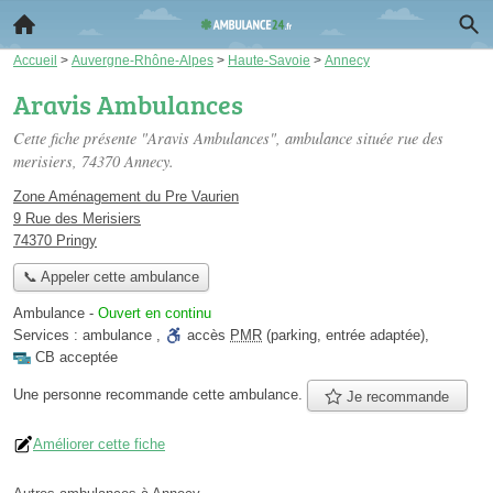
Accueil
>
Auvergne-Rhône-Alpes
>
Haute-Savoie
>
Annecy
Aravis Ambulances
Cette fiche présente "Aravis Ambulances", ambulance située
rue des
merisiers
, 74370 Annecy.
Zone Aménagement du Pre Vaurien
9 Rue des Merisiers
74370 Pringy
📞 Appeler cette ambulance
Ambulance
-
Ouvert en continu
Services :
ambulance
,
accès
PMR
(parking, entrée adaptée)
,
CB acceptée
Une personne
recommande
cette ambulance.
Je recommande
Améliorer cette fiche