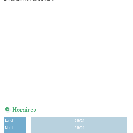
Autres ambulances à Annecy
Horaires
Lundi
24h/24
Mardi
24h/24