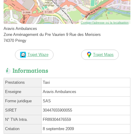
Corriger l’adresse ou la localisation
Aravis Ambulances
Zone Aménagement du Pre Vaurien 9 Rue des Merisiers
74370 Pringy
Trajet Waze
Trajet Maps
Informations
Prestations
Taxi
Enseigne
Aravis Ambulances
Forme juridique
SAS
SIRET
30447655900055
N° TVA Intra.
FR89304476559
Création
8 septembre 2009