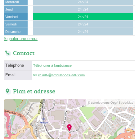
Mercredi
24h/24
Jeudi
24h/24
Vendredi
24h/24
Samedi
24h/24
Dimanche
24h/24
Signaler une erreur
Contact
Téléphone
Téléphoner à l'ambulance
Email
rh.adlvⓐambulances-adlv.com
Plan et adresse
© contributeurs OpenStreetMap