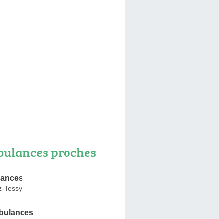
ulances proches
lances
z-Tessy
bulances