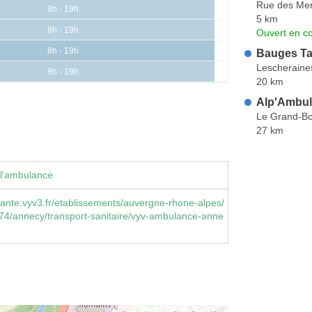
Rue des Mer
8h - 19h
5 km
8h - 19h
Ouvert en co
8h - 19h
Bauges Ta
Lescheraine
8h - 19h
20 km
Alp'Ambula
Le Grand-B
27 km
 l'ambulance
ante.vyv3.fr/etablissements/auvergne-rhone-alpes/
74/annecy/transport-sanitaire/vyv-ambulance-anne