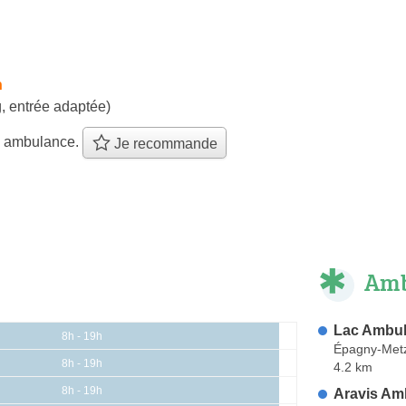
h
, entrée adaptée)
e ambulance.
Je recommande
Amb
Lac Ambu
8h - 19h
Épagny-Met
8h - 19h
4.2 km
8h - 19h
Aravis Am