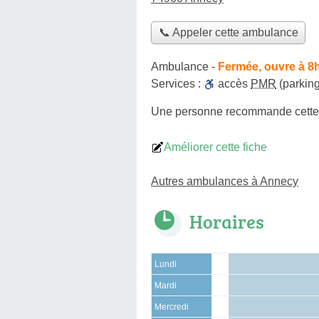
📞 Appeler cette ambulance
Ambulance
-
Fermée, ouvre à 8
Services :
accès
PMR
(parking
Une personne
recommande
cett
Améliorer cette fiche
Autres ambulances à Annecy
Horaires
Lundi
Mardi
Mercredi