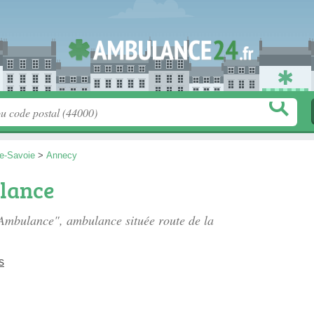
e-Savoie
>
Annecy
lance
 Ambulance", ambulance située
route de la
s