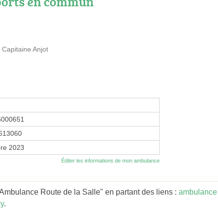
ports en commun
 Capitaine Anjot
6000651
613060
re 2023
Éditer les informations de mon ambulance
mbulance Route de la Salle" en partant des liens :
ambulance
y
.