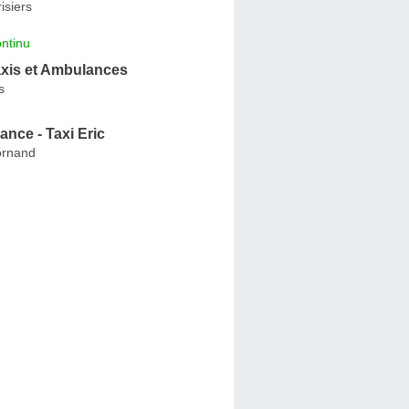
isiers
ntinu
xis et Ambulances
s
nce - Taxi Eric
ornand