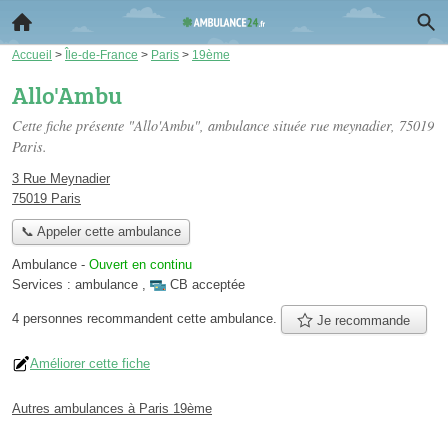
Accueil
>
Île-de-France
>
Paris
>
19ème
Allo'Ambu
Cette fiche présente "Allo'Ambu", ambulance située
rue meynadier
, 75019
Paris.
3 Rue Meynadier
75019 Paris
📞 Appeler cette ambulance
Ambulance
-
Ouvert en continu
Services :
ambulance
,
CB acceptée
4 personnes
recommandent
cette ambulance.
Je recommande
Améliorer cette fiche
Autres ambulances à Paris 19ème