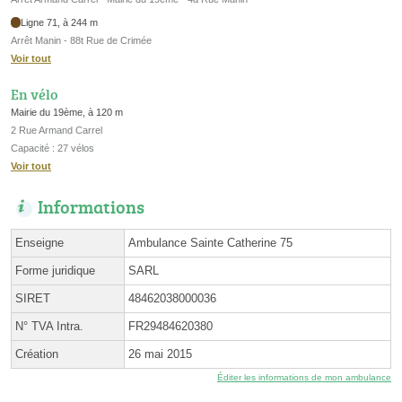
Ligne 71, à 244 m
Arrêt Manin - 88t Rue de Crimée
Voir tout
En vélo
Mairie du 19ème, à 120 m
2 Rue Armand Carrel
Capacité : 27 vélos
Voir tout
Informations
Enseigne
Ambulance Sainte Catherine 75
Forme juridique
SARL
SIRET
48462038000036
N° TVA Intra.
FR29484620380
Création
26 mai 2015
Éditer les informations de mon ambulance