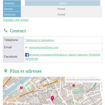
Vendredi
24h/24
Samedi
Fermé
Dimanche
Fermé
Signaler une erreur
Contact
Téléphone
Téléphoner à l'ambulance
Email
steevewizmanⓐmsn.com
facebook.com/pages/Ambulances-Sainte-Catherine-75/406930
Facebook
186348788
Plan et adresse
© contributeurs OpenStreetMap