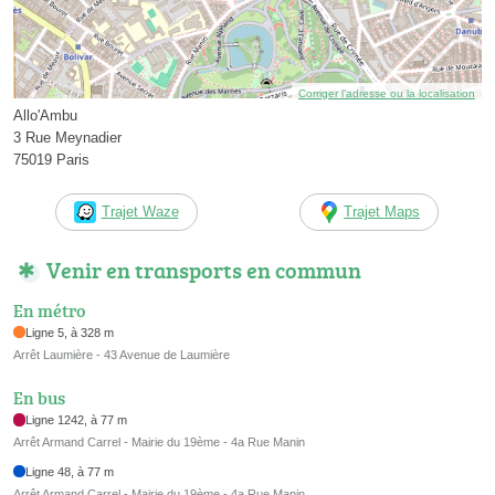
Corriger l’adresse ou la localisation
Allo'Ambu
3 Rue Meynadier
75019 Paris
Trajet Waze
Trajet Maps
Venir en transports en commun
En métro
Ligne 5, à 328 m
Arrêt Laumière - 43 Avenue de Laumière
En bus
Ligne 1242, à 77 m
Arrêt Armand Carrel - Mairie du 19ème - 4a Rue Manin
Ligne 48, à 77 m
Arrêt Armand Carrel - Mairie du 19ème - 4a Rue Manin