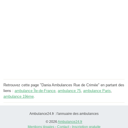
Retrouvez cette page "Dania Ambulances Rue de Crimée" en partant des
liens :
ambulance Île-de-France
,
ambulance 75
,
ambulance Paris
,
ambulance 19ème
.
Ambulance24.fr : l'annuaire des ambulances
© 2026
Ambulance24.fr
Mentions légales
-
Contact
-
Inscription gratuite