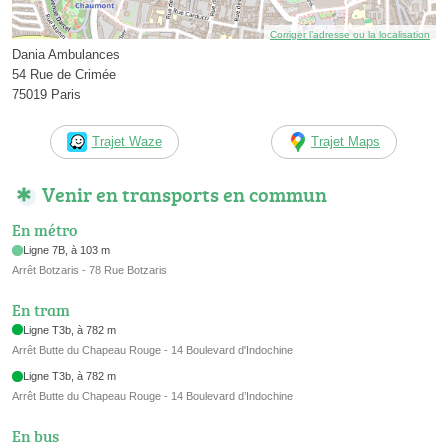
Corriger l’adresse ou la localisation
Dania Ambulances
54 Rue de Crimée
75019 Paris
Trajet Waze
Trajet Maps
Venir en transports en commun
En métro
Ligne 7B, à 103 m
Arrêt Botzaris - 78 Rue Botzaris
En tram
Ligne T3b, à 782 m
Arrêt Butte du Chapeau Rouge - 14 Boulevard d'Indochine
Ligne T3b, à 782 m
Arrêt Butte du Chapeau Rouge - 14 Boulevard d’Indochine
En bus