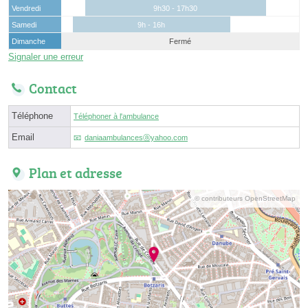
Vendredi
9h30 - 17h30
Samedi
9h - 16h
Dimanche
Fermé
Signaler une erreur
Contact
Téléphone
Téléphoner à l'ambulance
Email
daniaambulancesⓐyahoo.com
Plan et adresse
© contributeurs OpenStreetMap