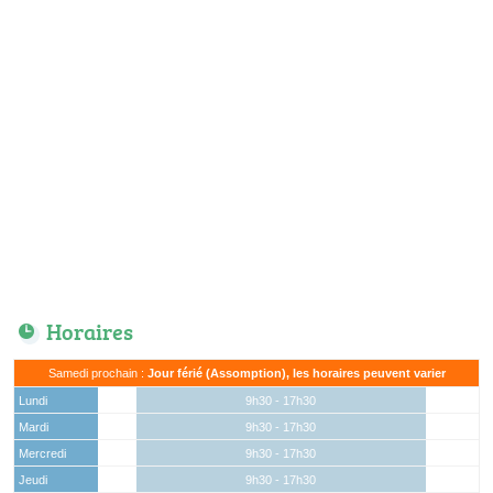
Horaires
Samedi prochain :
Jour férié (Assomption), les horaires peuvent varier
Lundi
9h30 - 17h30
Mardi
9h30 - 17h30
Mercredi
9h30 - 17h30
Jeudi
9h30 - 17h30