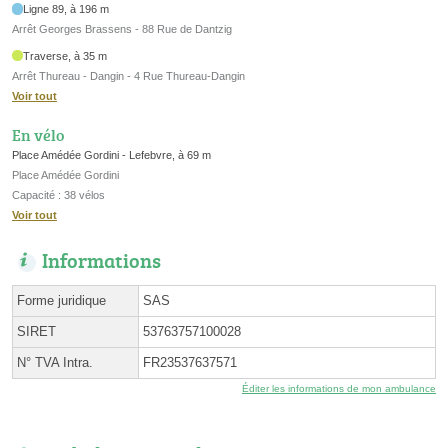
Ligne 89, à 196 m
Arrêt Georges Brassens - 88 Rue de Dantzig
Traverse, à 35 m
Arrêt Thureau - Dangin - 4 Rue Thureau-Dangin
Voir tout
En vélo
Place Amédée Gordini - Lefebvre, à 69 m
Place Amédée Gordini
Capacité : 38 vélos
Voir tout
Informations
Forme juridique
SAS
SIRET
53763757100028
N° TVA Intra.
FR23537637571
Éditer les informations de mon ambulance