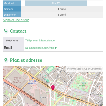
Vendredi
9h - 17h
Samedi
Fermé
Dimanche
Fermé
Signaler une erreur
Contact
Téléphone
Téléphoner à l'ambulance
Email
ambulances.adhⓐlive.fr
Plan et adresse
© contributeurs OpenStreetMap