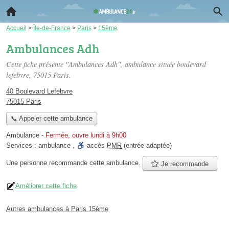
Accueil
>
Île-de-France
>
Paris
>
15ème
Ambulances Adh
Cette fiche présente "Ambulances Adh", ambulance située
boulevard
lefebvre
, 75015 Paris.
40 Boulevard Lefebvre
75015 Paris
📞 Appeler cette ambulance
Ambulance
-
Fermée, ouvre lundi à 9h00
Services :
ambulance
,
accès
PMR
(entrée adaptée)
Une personne
recommande
cette ambulance.
Je recommande
Améliorer cette fiche
Autres ambulances à Paris 15ème