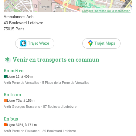
Corriger l’adresse ou la localisation
Ambulances Adh
40 Boulevard Lefebvre
75015 Paris
Trajet Waze
Trajet Maps
Venir en transports en commun
En métro
Ligne 12, à 409 m
Arrêt Porte de Versailles - 5 Place de la Porte de Versailles
En tram
Ligne T3a, à 156 m
Arrêt Georges Brassens - 87 Boulevard Lefebvre
En bus
Ligne 3754, à 171 m
Arrêt Porte de Plaisance - 89 Boulevard Lefebvre