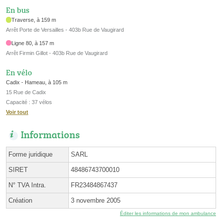
En bus
Traverse, à 159 m
Arrêt Porte de Versailles - 403b Rue de Vaugirard
Ligne 80, à 157 m
Arrêt Firmin Gillot - 403b Rue de Vaugirard
En vélo
Cadix - Hameau, à 105 m
15 Rue de Cadix
Capacité : 37 vélos
Voir tout
Informations
Forme juridique
SARL
SIRET
48486743700010
N° TVA Intra.
FR23484867437
Création
3 novembre 2005
Éditer les informations de mon ambulance