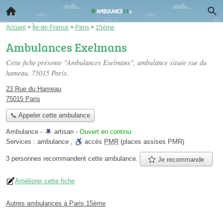
Accueil
>
Île-de-France
>
Paris
>
15ème
Ambulances Exelmans
Cette fiche présente "Ambulances Exelmans", ambulance située
rue du
hameau
, 75015 Paris.
23 Rue du Hameau
75015 Paris
📞 Appeler cette ambulance
Ambulance -
artisan
-
Ouvert en continu
Services :
ambulance
,
accès
PMR
(places assises PMR)
3 personnes
recommandent
cette ambulance.
Je recommande
Améliorer cette fiche
Autres ambulances à Paris 15ème