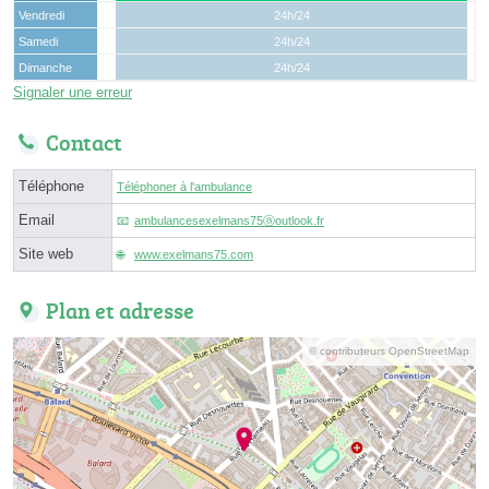
Vendredi
24h/24
Samedi
24h/24
Dimanche
24h/24
Signaler une erreur
Contact
Téléphone
Téléphoner à l'ambulance
Email
ambulancesexelmans75ⓐoutlook.fr
Site web
www.exelmans75.com
Plan et adresse
© contributeurs OpenStreetMap