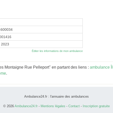
1600034
001416
r 2023
Éditer les informations de mon ambulance
s Montaigne Rue Pelleport" en partant des liens :
ambulance Î
ème
.
Ambulance24.fr : l'annuaire des ambulances
© 2026
Ambulance24.fr
-
Mentions légales
-
Contact
-
Inscription gratuite