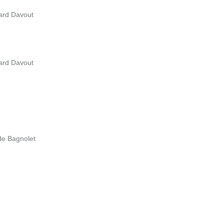
vard Davout
vard Davout
 de Bagnolet