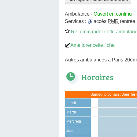
Ambulance
-
Ouvert en continu
Services :
accès
PMR
(entrée
Recommander cette ambulan
Améliorer cette fiche
Autres ambulances à Paris 20è
Horaires
Samedi prochain :
Jour fér
Lundi
Mardi
Mercredi
Jeudi