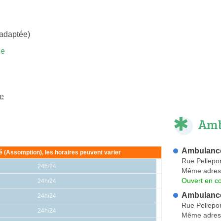
 adaptée)
ce
me
Amb
Ambulance
ié (Assomption), les horaires peuvent varier
Rue Pellepor
24h/24
Même adres
Ouvert en co
24h/24
Ambulance
24h/24
Rue Pellepor
24h/24
Même adres