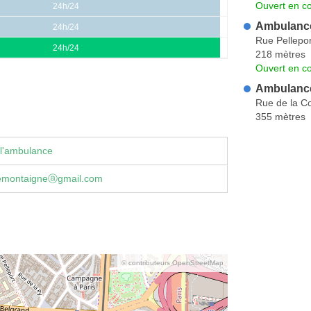
Ouvert en co
24h/24
Ambulance
24h/24
Rue Pellepor
24h/24
218 mètres
Ouvert en co
Ambulance
Rue de la C
355 mètres
 l'ambulance
emontaigneⓐgmail.com
© contributeurs OpenStreetMap