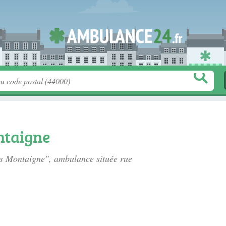
taigne
es Montaigne", ambulance située
rue