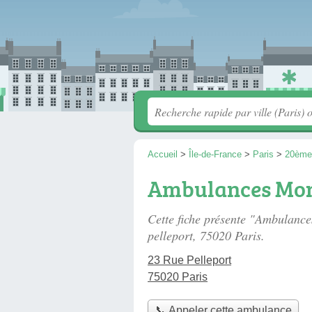
Accueil
>
Île-de-France
>
Paris
>
20ème
Ambulances Mon
Cette fiche présente "Ambulanc
pelleport
, 75020 Paris.
23 Rue Pelleport
75020 Paris
📞 Appeler cette ambulance