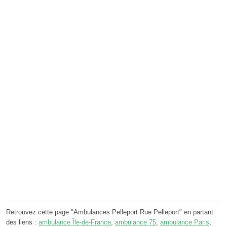
Retrouvez cette page "Ambulances Pelleport Rue Pelleport" en partant
des liens :
ambulance Île-de-France
,
ambulance 75
,
ambulance Paris
,