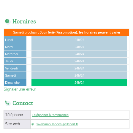
Horaires
Samedi prochain :
Jour férié (Assomption), les horaires peuvent varier
Lundi
24h/24
Mardi
24h/24
Mercredi
24h/24
Jeudi
24h/24
Vendredi
24h/24
Samedi
24h/24
Dimanche
24h/24
Signaler une erreur
Contact
Téléphone
Téléphoner à l'ambulance
Site web
www.ambulances-pelleport.fr