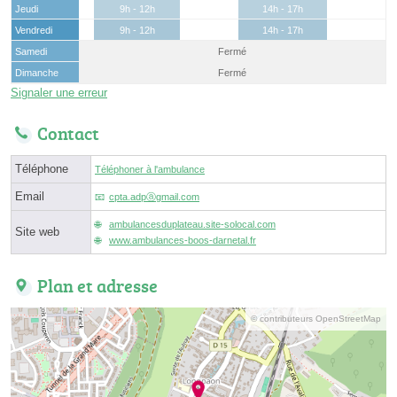
Jeudi
9h - 12h
14h - 17h
Vendredi
9h - 12h
14h - 17h
Samedi
Fermé
Dimanche
Fermé
Signaler une erreur
Contact
Téléphone
Téléphoner à l'ambulance
Email
cpta.adpⓐgmail.com
ambulancesduplateau.site-solocal.com
Site web
www.ambulances-boos-darnetal.fr
Plan et adresse
© contributeurs OpenStreetMap