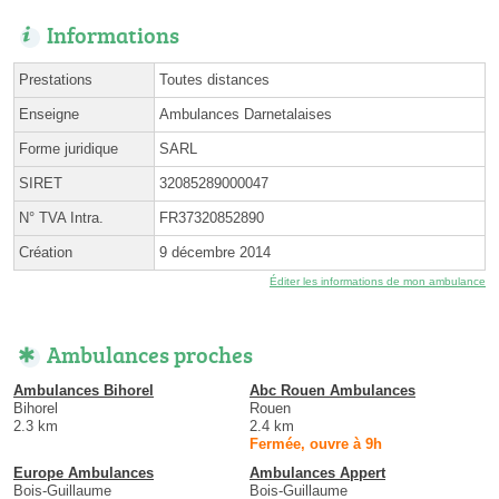
Informations
Prestations
Toutes distances
Enseigne
Ambulances Darnetalaises
Forme juridique
SARL
SIRET
32085289000047
N° TVA Intra.
FR37320852890
Création
9 décembre 2014
Éditer les informations de mon ambulance
Ambulances proches
Ambulances Bihorel
Abc Rouen Ambulances
Bihorel
Rouen
2.3 km
2.4 km
Fermée, ouvre à 9h
Europe Ambulances
Ambulances Appert
Bois-Guillaume
Bois-Guillaume