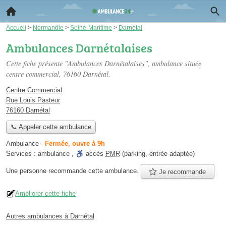
Accueil
>
Normandie
>
Seine-Maritime
>
Darnétal
Ambulances Darnétalaises
Cette fiche présente "Ambulances Darnétalaises", ambulance située
centre commercial
, 76160 Darnétal.
Centre Commercial
Rue Louis Pasteur
76160 Darnétal
📞 Appeler cette ambulance
Ambulance
-
Fermée, ouvre à 9h
Services :
ambulance
,
accès
PMR
(parking, entrée adaptée)
Une personne
recommande
cette ambulance.
Je recommande
Améliorer cette fiche
Autres ambulances à Darnétal