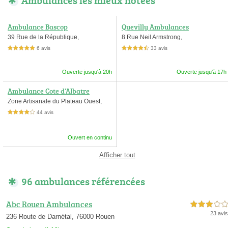
Ambulances les mieux notées
Ambulance Bascop
Quevilly Ambulances
39 Rue de la République,
8 Rue Neil Armstrong,
6 avis
33 avis
5,0 étoiles sur 5
4,5 étoiles sur 5
Ouverte jusqu'à 20h
Ouverte jusqu'à 17h
Ambulance Cote d'Albatre
Zone Artisanale du Plateau Ouest,
44 avis
4,0 étoiles sur 5
Ouvert en continu
Afficher tout
96 ambulances référencées
Abc Rouen Ambulances
3,0 étoiles sur 5
23 avis
236 Route de Darnétal, 76000 Rouen