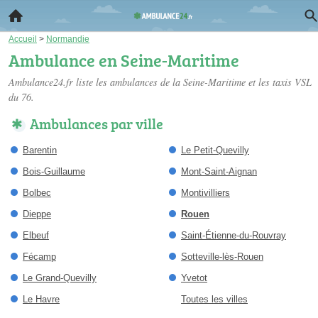
Accueil
>
Normandie
Ambulance en Seine-Maritime
Ambulance24.fr liste les
ambulances de la Seine-Maritime
et les taxis VSL
du 76.
Ambulances par ville
Barentin
Le Petit-Quevilly
Bois-Guillaume
Mont-Saint-Aignan
Bolbec
Montivilliers
Dieppe
Rouen
Elbeuf
Saint-Étienne-du-Rouvray
Fécamp
Sotteville-lès-Rouen
Le Grand-Quevilly
Yvetot
Le Havre
Toutes les villes