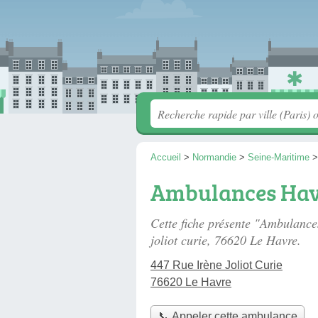
Accueil
>
Normandie
>
Seine-Maritime
Ambulances Hav
Cette fiche présente "Ambulanc
joliot curie
, 76620 Le Havre.
447 Rue Irène Joliot Curie
76620 Le Havre
📞 Appeler cette ambulance