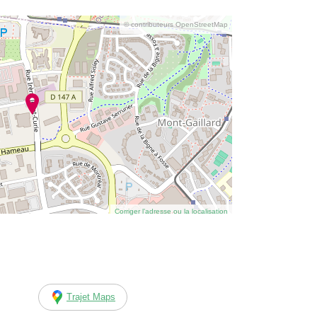
© contributeurs OpenStreetMap
Corriger l’adresse ou la localisation
Trajet Maps