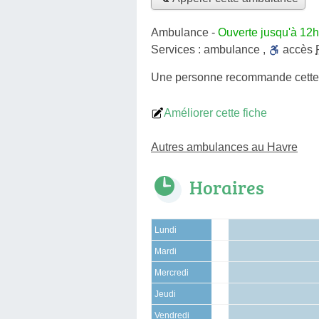
Ambulance
-
Ouverte jusqu'à 12h
Services :
ambulance
,
accès
Une personne
recommande
cett
Améliorer cette fiche
Autres ambulances au Havre
Horaires
Lundi
Mardi
Mercredi
Jeudi
Vendredi