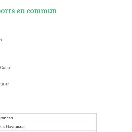
ports en commun
te
-Curie
urier
stances
es Havraises