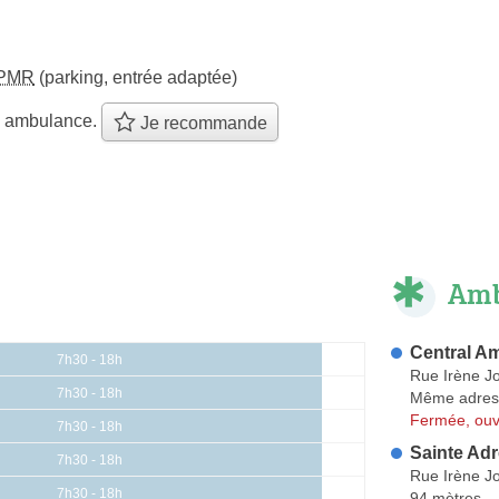
PMR
(parking, entrée adaptée)
e ambulance.
Je recommande
Amb
Central A
7h30 - 18h
Rue Irène Jo
7h30 - 18h
Même adres
Fermée, ouv
7h30 - 18h
Sainte Ad
7h30 - 18h
Rue Irène Jo
7h30 - 18h
94 mètres