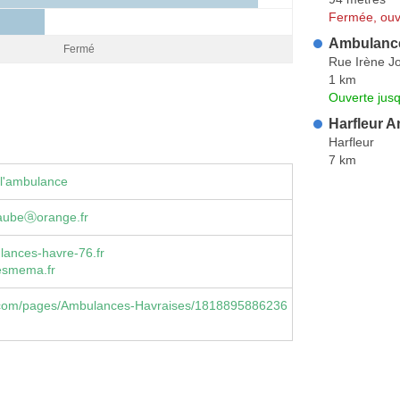
Fermée, ouv
Ambulance
Fermé
Rue Irène Jo
1 km
Ouverte jus
Harfleur 
Harfleur
7 km
 l'ambulance
aubeⓐorange.fr
ances-havre-76.fr
esmema.fr
com/pages/Ambulances-Havraises/1818895886236