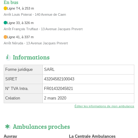
En bus
Ligne T4, à 253 m
Arrêt Louis Poterat - 140 Avenue de Caen
Ligne 33, à 326 m
Arrêt François Truffaut - 13 Avenue Jacques Prevert
Ligne 41, à 337 m
Arrêt Néruda - 13 Avenue Jacques Prevert
Informations
Forme juridique
SARL
SIRET
43204582100043
N° TVA Intra.
FR01432045821
Création
2 mars 2020
Éditer les informations de mon ambulance
Ambulances proches
Auvray
La Centrale Ambulances