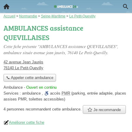
Accueil
>
Normandie
>
Seine-Maritime
>
Le Petit-Quevilly
AMBULANCES assistance
QUEVILLAISES
Cette fiche présente "AMBULANCES assistance QUEVILLAISES",
ambulance située
avenue jean jaurès
, 76140 Le Petit-Quevilly.
42 avenue Jean Jaurès
76140 Le Petit-Quevilly
📞 Appeler cette ambulance
Ambulance
-
Ouvert en continu
Services :
ambulance
,
accès
PMR
(parking, entrée adaptée, places
assises PMR, toilettes accessibles)
4 personnes
recommandent
cette ambulance.
Je recommande
Améliorer cette fiche