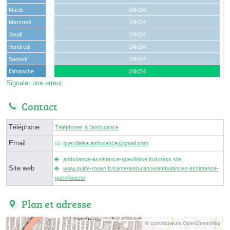
Mardi
24h/24
Mercredi
24h/24
Jeudi
24h/24
Vendredi
24h/24
Samedi
24h/24
Dimanche
24h/24
Signaler une erreur
Contact
Téléphone
Téléphoner à l'ambulance
Email
quevillaise.ambulanceⓐgmail.com
ambulance-assistance-quevillaise.business.site
Site web
www.guide-rouen.fr/sante/ambulance/ambulances-assistance-
quevillaises/
Plan et adresse
© contributeurs OpenStreetMap