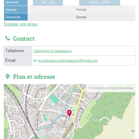
Vendredi
9h - 12h
13h30 - 17h30
Samedi
Fermé
Dimanche
Fermé
Signaler une erreur
Contact
Téléphone
Téléphoner à l'ambulance
Email
lesambulancesdemalaunayⓐgmail.com
Plan et adresse
© contributeurs OpenStreetMap