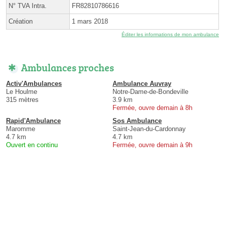
N° TVA Intra.
FR82810786616
Création
1 mars 2018
Éditer les informations de mon ambulance
Ambulances proches
Activ'Ambulances
Ambulance Auvray
Le Houlme
Notre-Dame-de-Bondeville
315 mètres
3.9 km
Fermée, ouvre demain à 8h
Rapid'Ambulance
Sos Ambulance
Maromme
Saint-Jean-du-Cardonnay
4.7 km
4.7 km
Ouvert en continu
Fermée, ouvre demain à 9h