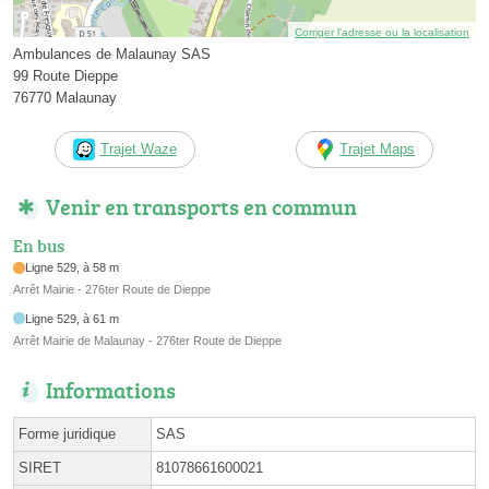
Corriger l’adresse ou la localisation
Ambulances de Malaunay SAS
99 Route Dieppe
76770 Malaunay
Trajet Waze
Trajet Maps
Venir en transports en commun
En bus
Ligne 529, à 58 m
Arrêt Mairie - 276ter Route de Dieppe
Ligne 529, à 61 m
Arrêt Mairie de Malaunay - 276ter Route de Dieppe
Informations
Forme juridique
SAS
SIRET
81078661600021