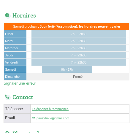
Horaires
Samedi prochain :
Jour férié (Assomption), les horaires peuvent varier
Lundi
7h - 22h30
Mardi
7h - 22h30
Mercredi
7h - 22h30
Jeudi
7h - 22h30
Vendredi
7h - 22h30
Samedi
9h - 17h
Dimanche
Fermé
Signaler une erreur
Contact
Téléphone
Téléphoner à l'ambulance
Email
paolodu77ⓐgmail.com