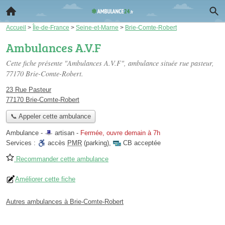
Accueil
>
Île-de-France
>
Seine-et-Marne
>
Brie-Comte-Robert
Ambulances A.V.F
Cette fiche présente "Ambulances A.V.F", ambulance située
rue pasteur
,
77170 Brie-Comte-Robert.
23 Rue Pasteur
77170 Brie-Comte-Robert
📞 Appeler cette ambulance
Ambulance -
artisan
-
Fermée, ouvre demain à 7h
Services :
accès
PMR
(parking)
,
CB acceptée
Recommander cette ambulance
Améliorer cette fiche
Autres ambulances à Brie-Comte-Robert