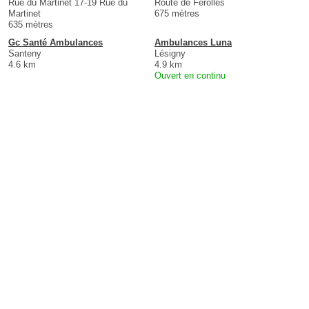
Rue du Martinet 17-19 Rue du
Route de Férolles
Martinet
675 mètres
635 mètres
Gc Santé Ambulances
Ambulances Luna
Santeny
Lésigny
4.6 km
4.9 km
Ouvert en continu