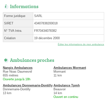
Informations
Forme juridique
SARL
SIRET
43407838200018
N° TVA Intra.
FR70434078382
Création
19 décembre 2000
Éditer les informations de mon ambulance
Ambulances proches
Nangis Ambulances
Ambulances Mormant
Rue Noas Daumesnil
Mormant
655 mètres
11 km
Ouverte jusqu'à 18h
Ambulances Donnemarie-Dontilly
Ambulance Tpmh
Donnemarie-Dontilly
Beauvoir
13 km
14 km
Ouvert en continu