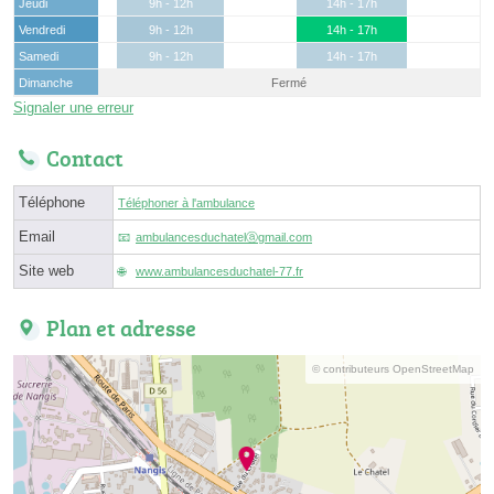
Jeudi
9h - 12h
14h - 17h
Vendredi
9h - 12h
14h - 17h
Samedi
9h - 12h
14h - 17h
Dimanche
Fermé
Signaler une erreur
Contact
Téléphone
Téléphoner à l'ambulance
Email
ambulancesduchatelⓐgmail.com
Site web
www.ambulancesduchatel-77.fr
Plan et adresse
© contributeurs OpenStreetMap