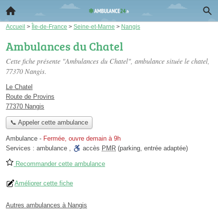
Accueil
>
Île-de-France
>
Seine-et-Marne
>
Nangis
Ambulances du Chatel
Cette fiche présente "Ambulances du Chatel", ambulance située
le chatel
,
77370 Nangis.
Le Chatel
Route de Provins
77370 Nangis
📞 Appeler cette ambulance
Ambulance
-
Fermée, ouvre demain à 9h
Services :
ambulance
,
accès
PMR
(parking, entrée adaptée)
Recommander cette ambulance
Améliorer cette fiche
Autres ambulances à Nangis