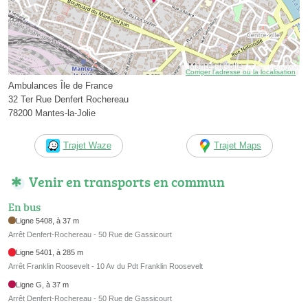
Corriger l’adresse ou la localisation
Ambulances Île de France
32 Ter Rue Denfert Rochereau
78200 Mantes-la-Jolie
Trajet Waze
Trajet Maps
Venir en transports en commun
En bus
Ligne 5408, à 37 m
Arrêt Denfert-Rochereau - 50 Rue de Gassicourt
Ligne 5401, à 285 m
Arrêt Franklin Roosevelt - 10 Av du Pdt Franklin Roosevelt
Ligne G, à 37 m
Arrêt Denfert-Rochereau - 50 Rue de Gassicourt