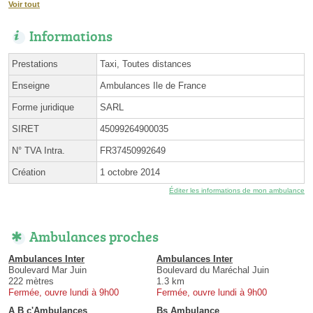
Voir tout
Informations
Prestations
Taxi, Toutes distances
Enseigne
Ambulances Ile de France
Forme juridique
SARL
SIRET
45099264900035
N° TVA Intra.
FR37450992649
Création
1 octobre 2014
Éditer les informations de mon ambulance
Ambulances proches
Ambulances Inter
Ambulances Inter
Boulevard Mar Juin
Boulevard du Maréchal Juin
222 mètres
1.3 km
Fermée, ouvre lundi à 9h00
Fermée, ouvre lundi à 9h00
A B c'Ambulances
Bs Ambulance