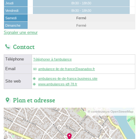
Jeudi
8h30 - 18h30
Vendredi
8h30 - 18h30
Samedi
Fermé
Dimanche
Fermé
Signaler une erreur
Contact
Téléphone
Téléphoner à l'ambulance
Email
ambulance-ile-de-franceⓐwanadoo.fr
ambulances-ile-de-france.business.site
Site web
www.ambulances-idf-78.fr
Plan et adresse
© contributeurs OpenStreetMap