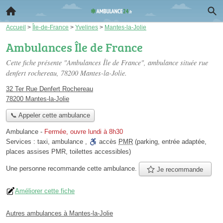
Accueil
>
Île-de-France
>
Yvelines
>
Mantes-la-Jolie
Ambulances Île de France
Cette fiche présente "Ambulances Île de France", ambulance située
rue
denfert rochereau
, 78200 Mantes-la-Jolie.
32 Ter Rue Denfert Rochereau
78200 Mantes-la-Jolie
📞 Appeler cette ambulance
Ambulance
-
Fermée, ouvre lundi à 8h30
Services :
taxi
,
ambulance
,
accès
PMR
(parking, entrée adaptée,
places assises PMR, toilettes accessibles)
Une personne
recommande
cette ambulance.
Je recommande
Améliorer cette fiche
Autres ambulances à Mantes-la-Jolie