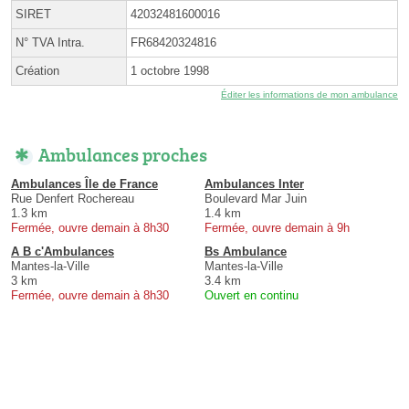
SIRET
42032481600016
N° TVA Intra.
FR68420324816
Création
1 octobre 1998
Éditer les informations de mon ambulance
Ambulances proches
Ambulances Île de France
Ambulances Inter
Rue Denfert Rochereau
Boulevard Mar Juin
1.3 km
1.4 km
Fermée, ouvre demain à 8h30
Fermée, ouvre demain à 9h
A B c'Ambulances
Bs Ambulance
Mantes-la-Ville
Mantes-la-Ville
3 km
3.4 km
Fermée, ouvre demain à 8h30
Ouvert en continu