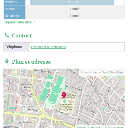
Vendredi
9h - 18h
Samedi
Fermé
Dimanche
Fermé
Signaler une erreur
Contact
Téléphone
Téléphoner à l'ambulance
Plan et adresse
© contributeurs OpenStreetMap
Corriger l’adresse ou la localisation