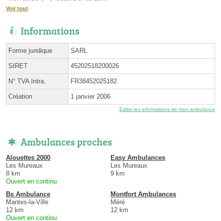
Voir tout
Informations
Forme juridique
SARL
SIRET
45202518200026
N° TVA Intra.
FR38452025182
Création
1 janvier 2006
Éditer les informations de mon ambulance
Ambulances proches
Alouettes 2000
Easy Ambulances
Les Mureaux
Les Mureaux
8 km
9 km
Ouvert en continu
Bs Ambulance
Montfort Ambulances
Mantes-la-Ville
Méré
12 km
12 km
Ouvert en continu