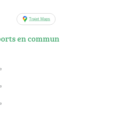
Trajet Maps
ports en commun
e
e
e