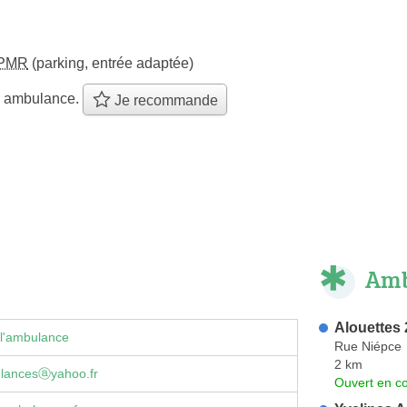
PMR
(parking, entrée adaptée)
e ambulance.
Je recommande
Amb
Alouettes
 l'ambulance
Rue Niépce
2 km
lancesⓐyahoo.fr
Ouvert en co