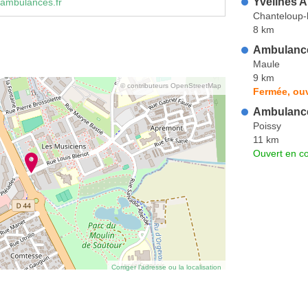
Yvelines 
ambulances.fr
Chanteloup-
8 km
Ambulanc
Maule
9 km
© contributeurs OpenStreetMap
Fermée, ou
Ambulance
Poissy
11 km
Ouvert en co
Corriger l’adresse ou la localisation