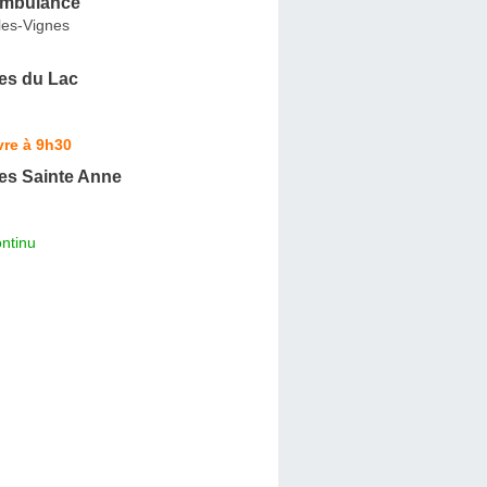
Ambulance
les-Vignes
es du Lac
vre à 9h30
s Sainte Anne
ntinu