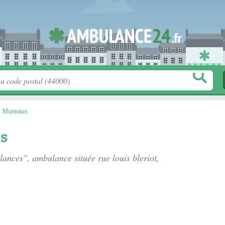
s Mureaux
s
ulances", ambulance située
rue louis bleriot
,