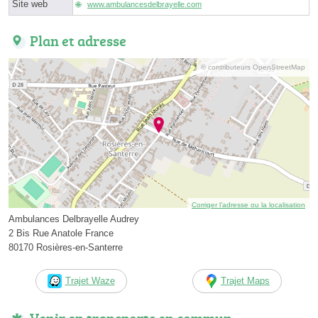
Site web
www.ambulancesdelbrayelle.com
Plan et adresse
© contributeurs OpenStreetMap
Corriger l’adresse ou la localisation
Ambulances Delbrayelle Audrey
2 Bis Rue Anatole France
80170 Rosières-en-Santerre
Trajet Waze
Trajet Maps
Venir en transports en commun