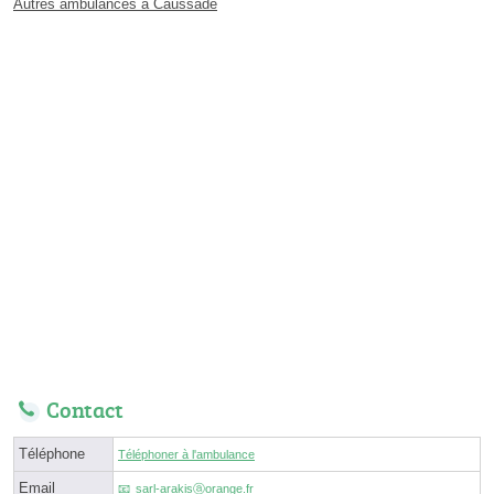
Autres ambulances à Caussade
Contact
Téléphone
Téléphoner à l'ambulance
Email
sarl-arakisⓐorange.fr