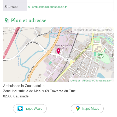
Site web
ambulancelacaussadaise.fr
Plan et adresse
© contributeurs OpenStreetMap
Corriger l’adresse ou la localisation
Ambulance la Caussadaise
Zone Industrielle de Meaux 69 Traverse du Truc
82300 Caussade
Trajet Waze
Trajet Maps