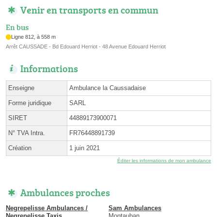
Venir en transports en commun
En bus
Ligne 812, à 558 m
Arrêt CAUSSADE - Bd Edouard Herriot - 48 Avenue Edouard Herriot
Informations
Enseigne
Ambulance la Caussadaise
Forme juridique
SARL
SIRET
44889173900071
N° TVA Intra.
FR76448891739
Création
1 juin 2021
Éditer les informations de mon ambulance
Ambulances proches
Negrepelisse Ambulances /
Sam Ambulances
Negrepelisse Taxis
Montauban