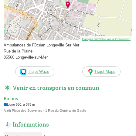
Corriger l’adresse ou la localisation
Ambulances de l'Océan Longeville Sur Mer
Rue de la Plaine
85560 Longeville-sur-Mer
Trajet Waze
Trajet Maps
Venir en transports en commun
En bus
Ligne 550, à 375 m
Arrêt Place des Souvenirs - 1 Rue du Général de Gaulle
Informations