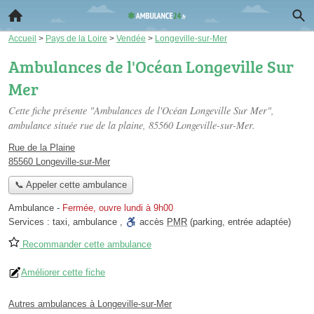
Accueil
>
Pays de la Loire
>
Vendée
>
Longeville-sur-Mer
Ambulances de l'Océan Longeville Sur
Mer
Cette fiche présente "Ambulances de l'Océan Longeville Sur Mer",
ambulance située
rue de la plaine
, 85560 Longeville-sur-Mer.
Rue de la Plaine
85560 Longeville-sur-Mer
📞 Appeler cette ambulance
Ambulance
-
Fermée, ouvre lundi à 9h00
Services :
taxi
,
ambulance
,
accès
PMR
(parking, entrée adaptée)
Recommander cette ambulance
Améliorer cette fiche
Autres ambulances à Longeville-sur-Mer