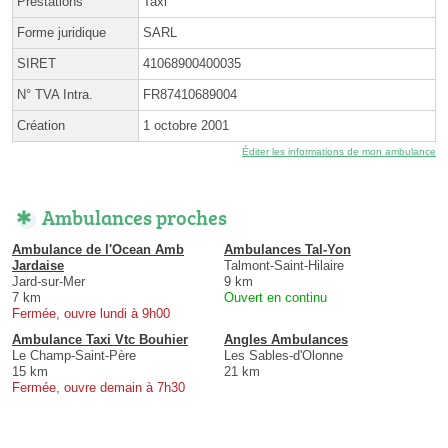
Prestations
Taxi
Forme juridique
SARL
SIRET
41068900400035
N° TVA Intra.
FR87410689004
Création
1 octobre 2001
Éditer les informations de mon ambulance
Ambulances proches
Ambulance de l'Ocean Amb
Ambulances Tal-Yon
Jardaise
Talmont-Saint-Hilaire
Jard-sur-Mer
9 km
7 km
Ouvert en continu
Fermée, ouvre lundi à 9h00
Ambulance Taxi Vtc Bouhier
Angles Ambulances
Le Champ-Saint-Père
Les Sables-d'Olonne
15 km
21 km
Fermée, ouvre demain à 7h30