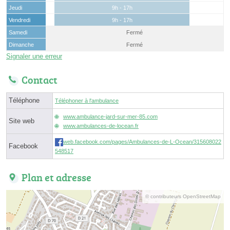
Jeudi
9h - 17h
Vendredi
9h - 17h
Samedi
Fermé
Dimanche
Fermé
Signaler une erreur
Contact
Téléphone
Téléphoner à l'ambulance
www.ambulance-jard-sur-mer-85.com
Site web
www.ambulances-de-locean.fr
web.facebook.com/pages/Ambulances-de-L-Ocean/315608022
Facebook
548517
Plan et adresse
© contributeurs OpenStreetMap