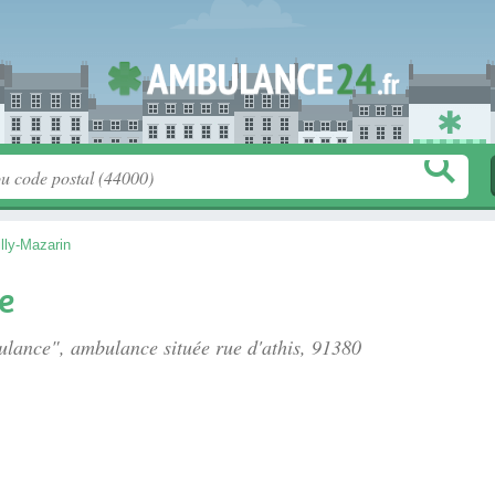
lly-Mazarin
e
bulance", ambulance située
rue d'athis
, 91380