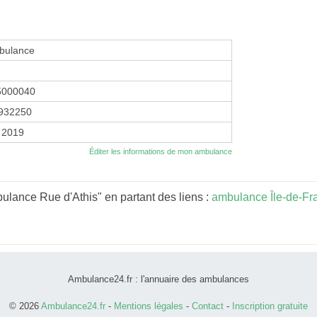
bulance
5000040
932250
r 2019
Éditer les informations de mon ambulance
lance Rue d'Athis" en partant des liens :
ambulance Île-de-Fr
Ambulance24.fr : l'annuaire des ambulances
© 2026
Ambulance24.fr
-
Mentions légales
-
Contact
-
Inscription gratuite