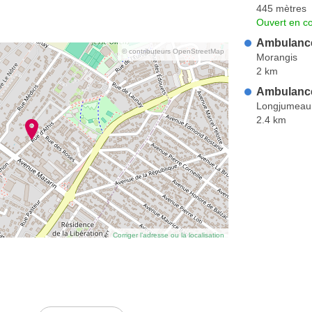
445 mètres
Ouvert en co
Ambulance
© contributeurs OpenStreetMap
Morangis
2 km
Ambulance
Longjumeau
2.4 km
Corriger l’adresse ou la localisation