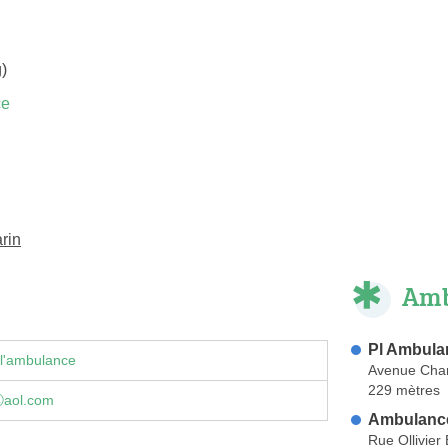
)
ce
rin
Amb
Pl Ambula
 l'ambulance
Avenue Char
229 mètres
ⓐaol.com
Ambulanc
Rue Ollivier