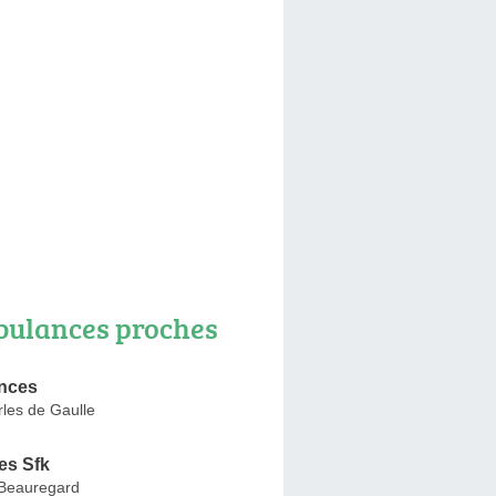
ulances proches
nces
les de Gaulle
es Sfk
 Beauregard