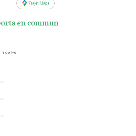
Trajet Maps
ports en commun
in de Fer
in
in
in